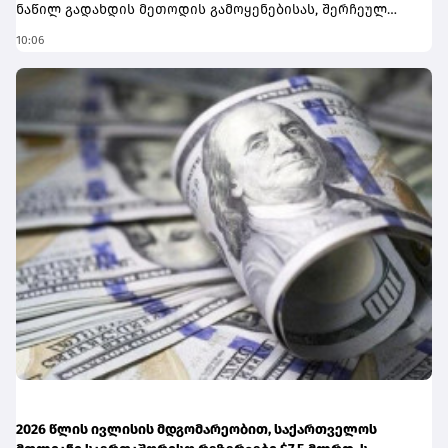
ნაწილ გადახდის მეთოდის გამოყენებისას, შერჩეულ
კოლექციაზე 25%-იანი ფასდაკლება
10:06
გავრცელდება.ნაწილ-ნაწილ საქართველოს ბანკის
გადახდის მეთოდია, რომელიც მომხმარებლებს
შესაძლებლობას აძლევს, სასურველი ნივთი შეიძინონ
დღესვე, ხოლო თანხა 4 თვეზე თანაბრად გადაანაწილონ
ისე, რომ პროდუქტის ჯამური ღირებულება არ
გაუძვირდეთ (ეფექტური 0%). ამასთანავე,
მომხმარებლებს შეუძლიათ თანხის ნაწილი გადაიხადონ
და დარჩენილი თანხა მომდევნო თვეებზე
გადაანაწილონ.ინფორმაციისთვის, შეთავაზებით
სარგებლობა შესაძლებელია მხოლოდ კომფორტერის
ყაზბეგის ფილიალში, ნაწილ-ნაწილ გადახდის მეთოდის
გამოყენებისას.
2026 წლის ივლისის მდგომარეობით, საქართველოს