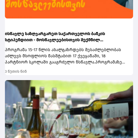
ისწავლე საზღვარგარეთ საქართველოს ბანკის
სტიპენდიით - მოსწავლეებისთვის შექმნილ
საერთაშორისო პროგრამაზე მიღება დაიწყო
პროგრამა 15-17 წლის ახალგაზრდებს შესაძლებლობას
აძლევს მსოფლიოს მასშტაბით 17 ქვეყანაში, 18
პარტნიორ სკოლაში გააგრძელო ნსწავლა.პროგრამაზე
მიღება დაიწყო და 30 სექტემბერს დასრულდება.
3 წუთის წინ
რეგისტრაციისთვის ეწვიეთ
ვებგვერდს. ინფორმაციისთვის, გაერთიანებული
მსოფლიოსკოლები (UWC) წარმოადგენს საერთაშორისო
საგანმანათლებლო მოძრაობას ახალგაზრდებისთვის,
რომლის მიზანია, განათლება გამოიყენოს როგორც ძალა
სხვადასხვაერისა და კულტურის დასაახლოებლად და ამ
გზითშეუწყოს ხელი მშვიდობიანი და მდგრადიმომავლის
შექმნას. UWC მსოფლიოს სხვადასხვა კონტინენტის 18
საერთაშორისო სკოლასა დაკოლეჯს აერთიანებს.
პროგრამის ფარგლებში სწავლება მიმდინარეობს 17
სხვადასხვა ქვეყანაში, მათ შორის − კანადაში, აშშ-ში,