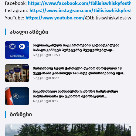
Facebook:
https://www.facebook.com/tbilisiswhiskyfestiva
Instagram:
https://www.instagram.com/tbilisiswhiskyfestiv
YouTube:
https://www.youtube.com/
@tbilisiswhiskyfestival
ახალი ამბები
აზერბაიჯანული სატვირთოების გადაადგილება
საბაჟო გამშვებ პუნქტებზე შეუფერხებლად
მიმდინარეობს - შემოსავლების სამსახური
6 აგვისტო 12:53
მიმდინარე წელს ქართული ღვინო მსოფლიოს 18
ქვეყანაში გამართულ 140-მდე ღონისძიებაზე იყო
წარმოდგენილი
5 აგვისტო 8:29
საგამოძიებო სამსახურმა უკანონო სამეწარმეო
საქმიანობისა და უკანონო შემოსავლის
ლეგალიზაციის ფაქტებზე 4 პირი დააკავა
4 აგვისტო 8:12
ბიზნესი