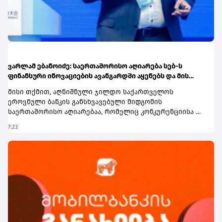
ვარლამ ებანოიძე: საერთაშორისო აღიარება სებ-ს
ფინანსური ინოვაციების ავანგარდში აყენებს და მის
რეგიონული ჰაბის ამბიციას ამტკიცებს
მისი თქმით, აღნიშნული ჯილდო საქართველოს
ეროვნული ბანკის განსხვავებული მიდგომის
საერთაშორისო აღიარებაა, რომელიც კონკურენციისა და
ინოვაციების ხელშეწყობას ეფუძნება.„როგორც წესი,
7:23
ისეთ კონცენტრირებულ ბაზრებზე, როგორიც
საქართველოს საბანკო სისტემაა, სხვა ქვეყნის
რეგულატორები უფრო უხეში ინტერვენციების
მექანიზმებს იყენებენ, ჩვენ კი პირველადი ხელშესახები
შედეგები ე.წ. არაქირურგიული მეთოდებით მივიღეთ“, -
აღნიშნა ვარლამ ებანოიძემ.მისივე შეფასებით, ამ
შედეგების მიღწევაში მნიშვნელოვანი როლი შეასრულა
რეგულირების ლაბორატორიამ (Regulatory Sandbox),
რომელიც ახალ კომპანიებს ტექნოლოგიების რეალურ
გარემოში გამოცდის შესაძლებლობას აძლევს, ასევე ღია