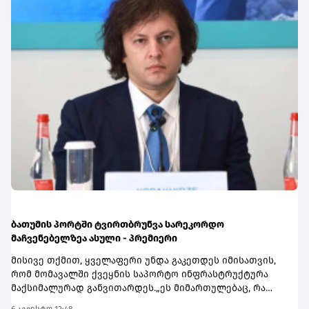
საქართველოს საბაჟო გამშვებ პუნქტებზე გასვლას ვერ
ნიშნულს მიაღწევს.ფუნქციონალი განსაკუთრებით
ახერხებენ - საქართველოს საგარეო საქმეთა
გამოსადეგია რისკების მართვისთვის, რადგან
სამინისტროში კი დიპლომატური ნოტა გაიგზავნა.
ინვესტორებს შესაძლებლობას აძლევს, წინასწარ
განსაზღვრონ მისაღები ზარალის ან მოგების ზღვარი და
აღარ დასჭირდეთ ბაზრის მუდმივი მონიტორინგი.
ბათუმის პორტში ტვირთბრუნვა სარეკორდო
მაჩვენებელზეა ასული - პრემიერი
მისივე თქმით, ყველაფერი უნდა გაკეთდეს იმისათვის,
რომ მომავალში ქვეყნის საპორტო ინფრასტრუქტურა
მაქსიმალურად განვითარდეს.„ეს მიმართულებაც, რა
თქმა უნდა, ძალიან მნიშვნელოვანია ჩვენი ქვეყნისთვის.