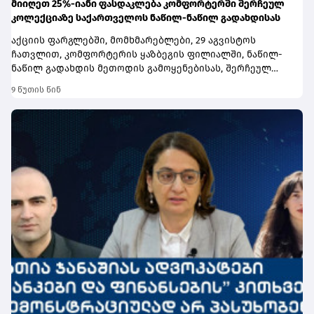
მიიღეთ 25%-იანი ფასდაკლება კომფორტერში შერჩეულ
კოლექციაზე საქართველოს ნაწილ-ნაწილ გადახდისას
აქციის ფარგლებში, მომხმარებლები, 29 აგვისტოს
ჩათვლით, კომფორტერის ყაზბეგის ფილიალში, ნაწილ-
ნაწილ გადახდის მეთოდის გამოყენებისას, შერჩეულ
კოლექციაზე 25%-იანი ფასდაკლება
9 წუთის წინ
გავრცელდება.ნაწილ-ნაწილ საქართველოს ბანკის
გადახდის მეთოდია, რომელიც მომხმარებლებს
შესაძლებლობას აძლევს, სასურველი ნივთი შეიძინონ
დღესვე, ხოლო თანხა 4 თვეზე თანაბრად გადაანაწილონ
ისე, რომ პროდუქტის ჯამური ღირებულება არ
გაუძვირდეთ (ეფექტური 0%). ამასთანავე,
მომხმარებლებს შეუძლიათ თანხის ნაწილი გადაიხადონ
და დარჩენილი თანხა მომდევნო თვეებზე
გადაანაწილონ.ინფორმაციისთვის, შეთავაზებით
სარგებლობა შესაძლებელია მხოლოდ კომფორტერის
ყაზბეგის ფილიალში, ნაწილ-ნაწილ გადახდის მეთოდის
გამოყენებისას.