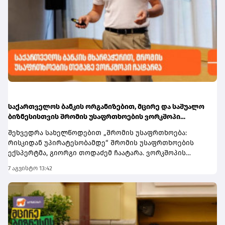
მდგრადობის გაძლიერებასა და ფინანსური
სტატუსის გააქტიურებისთანავე
დოლარიზაციის შემდგომ შემცირებაში. სარეიტინგო
შეძლებენ.მომხმარებლებს, რომლებსაც საქართველოს
სააგენტოს შეფასებით, საქართველოს საბანკო
ბანკის sCool Card ან Student Card ჯერ არ აქვთ, მისი
რეგულირების ჩარჩო ფართოდ შეესაბამება
შეკვეთა, ონლაინ, მარტივად, რამდენიმე წამში
საერთაშორისო სტანდარტებს.
მობილბანკიდანდა sCoolApp-დან არის
შესაძლებელი.დამატებითი ინფორმაციის მისაღებად
ეწვიეთ ბმულს.
საქართველოს ბანკის ორგანიზებით, მცირე და საშუალო
ბიზნესისთვის შრომის უსაფრთხოების ვორკშოპი
გაიმართა
შეხვედრა სახელწოდებით „შრომის უსაფრთხოება:
რისკიდან უპირატესობამდე“ შრომის უსაფრთხოების
ექსპერტმა, გიორგი თოდაძემ ჩაატარა. ვორკშოპის
ფარგლებში მონაწილეებმა მიიღეს პრაქტიკული ცოდნა
7 აგვისტო 13:42
იმის შესახებ, თუ როგორ იქცევა უსაფრთხოების
სტანდარტების დანერგვა ბიზნესის მდგრადი
განვითარების, ფინანსური სტაბილურობისა და
რეპუტაციის გაძლიერების ინსტრუმენტად.ღონისძიებაზე
განხილული იყო ისეთი მნიშვნელოვანი საკითხები,
როგორიცაა უსაფრთხოების ეკონომიკა და ინვესტიციის