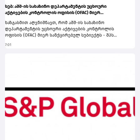
სებ: აშშ-ის სახაზინო დეპარტამენტის უცხოური
აქტივების კონტროლის ოფისის (OFAC) მიერ
სანქცირებული პირი არ წარმოადგენს საქართველოს
ხაზგასმით აღვნიშნავთ, რომ აშშ-ის სახაზინო
ეროვნული ბანკის რეგულირებულ სუბიექტს
დეპარტამენტის უცხოური აქტივების კონტროლის
ოფისის (OFAC) მიერ სანქცირებულ სუბიექტს - შპს
„შელბითს“ (SHPS SHELBIT) - ვირტუალური აქტივის
7:01
მომსახურების პროვაიდერად რეგისტრაციის თაობაზე
საქართველოს ეროვნული ბანკისთვის არ მოუმართავს
და შესაბამისად ის არ წარმოადგენს სებ-ის მიერ
რეგულირებულ სუბიექტს.ამასთან, სამეწარმეო
რეესტრის მონაცემების თანახმად, აღნიშნულ კომპანიას
გაუქმებული აქვს რეგისტრაცია.კიდევ ერთხელ
ხაზგასმით აღვნიშნავთ, რომ საქართველოს ეროვნული
ბანკის მარეგულირებელი ჩარჩო აწესებს ბაზარზე
შესვლისა და ოპერირების მკაცრ მოთხოვნებს და
წარმოადგენს მნიშვნელოვან ფილტრს უკანონო
საქმიანობასთან დაკავშირებული
სუბიექტებისთვის.ამასთან, ეროვნული ბანკის მიერ
შემუშავებული ვირტუალური აქტივის სერვისის
პროვაიდერების მარეგულირებელი ჩარჩო
შესაბამისობაშია ფულის გათეთრების წინააღმდეგ