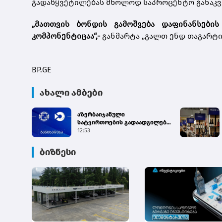
გადაწყვეტილებას მხოლოდ საპროცენტო განაკვე
„მათთვის ბონდის გამოშვება დაფინანსები
კომპონენტიცაა“,-
განმარტა „გალთ ენდ თაგარტ
BP.GE
ახალი ამბები
აზერბაიჯანული
სატვირთოების გადაადგილება
საბაჟო გამშვებ პუნქტებზე
12:53
შეუფე...
ბიზნესი