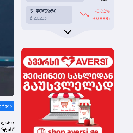
დ ლარს
არტის“