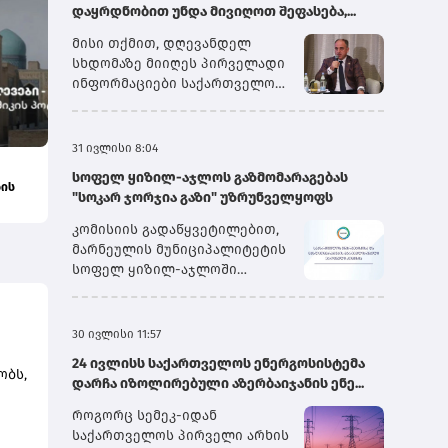
დაყრდნობით უნდა მივიღოთ შეფასება,...
მისი თქმით, დღევანდელ
სხდომაზე მიიღეს პირველადი
ინფორმაციები საქართველოს
სახელმწიფო
ელექტროსისტემიდან და სხვა
პირებიდან, თუმცა გარკვეული
31 ივლისი 8:04
ინფორმაცია ჯერ კიდევ
სოფელ ყიზილ-აჯლოს გაზმომარაგებას
დამუშავების რეჟიმშია.
ბის
"სოკარ ჯორჯია გაზი" უზრუნველყოფს
„ყველაფრის თავმოყრის
შემდეგ ჩვენ შეგვეძლება,
კომისიის გადაწყვეტილებით,
გავაკეთოთ საბოლოო
მარნეულის მუნიციპალიტეტის
დასკვნები. წინასწარი
სოფელ ყიზილ-აჯლოში
შეფასებით, მეორე სისტემური
არსებული ბუნებრივი გაზის
ავარიის გამომწვევი მიზეზი
აბონენტების უწყვეტი და
იყო „იმერეთის“ მაღალი
უსაფრთხო მომარაგების
30 ივლისი 11:57
ძაბვის გადამცემ ხაზზე
მიზნით, მიმდინარე წლის
არსებული ავარია, რომელიც
24 ივლისს საქართველოს ენერგოსისტემა
პირველი აგვისტოდან შპს
ობს,
მერე უკვე გადაეცა მთელ
დარჩა იზოლირებული აზერბაიჯანის ენე...
„სოკარ ჯორჯია გაზი“
სისტემას და სისტემაში
უზრუნველყოფს ბუნებრივი
როგორც სემეკ-იდან
არსებულმა გამორთვის –
გაზის განაწილების
საქართველოს პირველი არხის
ძალიან მარტივ ენაზე რომ