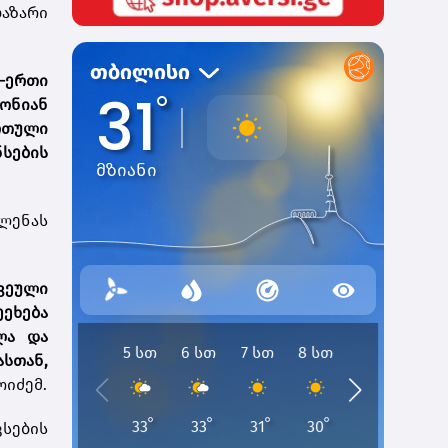
ბაზარი
-ერთი
ონიან
რთული
სების
ლენას
კვეული
ეეხება
ლა და
სთან,
ოიძემ.
სების