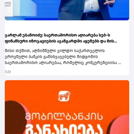
ვარლამ ებანოიძე: საერთაშორისო აღიარება სებ-ს
ფინანსური ინოვაციების ავანგარდში აყენებს და მის
რეგიონული ჰაბის ამბიციას ამტკიცებს
მისი თქმით, აღნიშნული ჯილდო საქართველოს
ეროვნული ბანკის განსხვავებული მიდგომის
საერთაშორისო აღიარებაა, რომელიც კონკურენციისა და
ინოვაციების ხელშეწყობას ეფუძნება.„როგორც წესი,
7:23
ისეთ კონცენტრირებულ ბაზრებზე, როგორიც
საქართველოს საბანკო სისტემაა, სხვა ქვეყნის
რეგულატორები უფრო უხეში ინტერვენციების
მექანიზმებს იყენებენ, ჩვენ კი პირველადი ხელშესახები
შედეგები ე.წ. არაქირურგიული მეთოდებით მივიღეთ“, -
აღნიშნა ვარლამ ებანოიძემ.მისივე შეფასებით, ამ
შედეგების მიღწევაში მნიშვნელოვანი როლი შეასრულა
რეგულირების ლაბორატორიამ (Regulatory Sandbox),
რომელიც ახალ კომპანიებს ტექნოლოგიების რეალურ
გარემოში გამოცდის შესაძლებლობას აძლევს, ასევე ღია