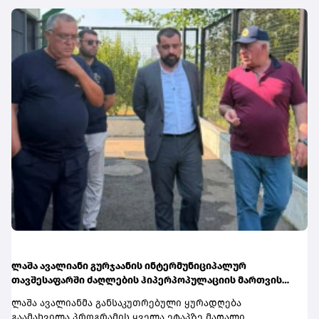
ლაშა ავალიანი გურჯაანის ინტერმუნიციპალურ
თავშესაფარში ძაღლების ჰიპერპოპულაციის მართვის
პროგრამის მიმდინარეობას გაეცნო
ლაშა ავალიანმა განსაკუთრებული ყურადღება
გაამახვილა პროგრამის ყველა ეტაპზე მაღალი