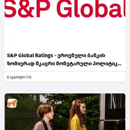
S&P Global Ratings - ეროვნული ბანკის
ზომიერად მკაცრი მონეტარული პოლიტიკა
ინფლაციური მოლოდინების სათანადო
8 აგვისტო 7:15
დონეზე შენარჩუნებას უწყობს ხელს