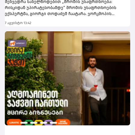
შეხვედრა სახელწოდებით „შრომის უსაფრთხოება:
რისკიდან უპირატესობამდე“ შრომის უსაფრთხოების
ექსპერტმა, გიორგი თოდაძემ ჩაატარა. ვორკშოპის
ფარგლებში მონაწილეებმა მიიღეს პრაქტიკული ცოდნა
7 აგვისტო 13:42
იმის შესახებ, თუ როგორ იქცევა უსაფრთხოების
სტანდარტების დანერგვა ბიზნესის მდგრადი
განვითარების, ფინანსური სტაბილურობისა და
რეპუტაციის გაძლიერების ინსტრუმენტად.ღონისძიებაზე
განხილული იყო ისეთი მნიშვნელოვანი საკითხები,
როგორიცაა უსაფრთხოების ეკონომიკა და ინვესტიციის
უკუგება (ROI); როგორ გადაიქცეს უსაფრთხოება ბიზნესის
სტრატეგიულ უპირატესობად; თანამშრომელთა
რესურსების მართვა; ლიდერის როლი უსაფრთხოების
კულტურის ჩამოყალიბებაში და ნდობაზე დაფუძნებული
სამუშაო გარემოს შექმნა.მონაწილეებმა ასევე მიიღეს
პრაქტიკული რეკომენდაციები კრიზისების მართვისა და
ბიზნესის უწყვეტობის დაგეგმვის (BCP) მიმართულებით -
როგორ მოემზადონ კომპანიები ფორსმაჟორული
სიტუაციებისთვის და შეამცირონ შესაძლო ფინანსური
თუ ოპერაციული რისკები.„საქართველოს ბანკი მცირე და
საშუალო ბიზნესის მხარდასაჭერად მუდმივად ქმნის
ახალ შესაძლებლობებს. მოხარული ვართ, რომ გვაქვს
შესაძლებლობა, ბიზნესის წარმომადგენლებს