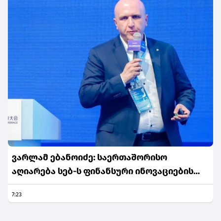
ვარლამ ებანოიძე: საერთაშორისო
აღიარება სებ-ს ფინანსური ინოვაციების
ავანგარდში აყენებს და მის რეგიონული
7:23
ჰაბის ამბიციას ამტკიცებს