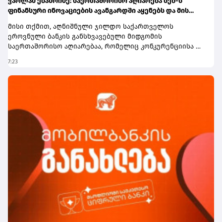
ვარლამ ებანოიძე: საერთაშორისო აღიარება სებ-ს
ფინანსური ინოვაციების ავანგარდში აყენებს და მის
რეგიონული ჰაბის ამბიციას ამტკიცებს
მისი თქმით, აღნიშნული ჯილდო საქართველოს
ეროვნული ბანკის განსხვავებული მიდგომის
საერთაშორისო აღიარებაა, რომელიც კონკურენციისა და
ინოვაციების ხელშეწყობას ეფუძნება.„როგორც წესი,
7:23
ისეთ კონცენტრირებულ ბაზრებზე, როგორიც
საქართველოს საბანკო სისტემაა, სხვა ქვეყნის
რეგულატორები უფრო უხეში ინტერვენციების
მექანიზმებს იყენებენ, ჩვენ კი პირველადი ხელშესახები
შედეგები ე.წ. არაქირურგიული მეთოდებით მივიღეთ“, -
აღნიშნა ვარლამ ებანოიძემ.მისივე შეფასებით, ამ
შედეგების მიღწევაში მნიშვნელოვანი როლი შეასრულა
რეგულირების ლაბორატორიამ (Regulatory Sandbox),
რომელიც ახალ კომპანიებს ტექნოლოგიების რეალურ
გარემოში გამოცდის შესაძლებლობას აძლევს, ასევე ღია
ბანკინგის ინფრასტრუქტურამ, რომელმაც გადახდებისა
და მონაცემთა გაცვლის ალტერნატიული მექანიზმები
შექმნა.ვარლამ ებანოიძის განცხადებით, ამ
ინსტრუმენტების ერთობლიობამ ბაზარზე ახალი
მოთამაშეების დამკვიდრებას შეუწყო ხელი. მისი თქმით,
ფინტექ კომპანიებმა შეძლეს ონლაინ კონვერტაციისა და