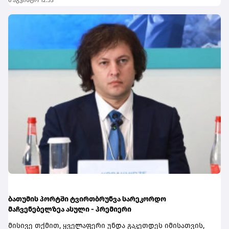
6 აგვისტო 12:53
აზერბაიჯანულმა გამოცემა Report-მა ინფორმაცია
კონკრეტული აქციის ყიდვა ან გაყიდვა სურს. დავალება
გაავრცელა იმის თაობაზე, რომ აზერბაიჯანული სანომრე
ავტომატურად შესრულდება მაშინ, როდესაც ბაზარზე
ნიშნის მქონე სატვირთო მანქანების მძღოლები
აქციის ფასი მომხმარებლის მიერ განსაზღვრულ
საქართველოს საბაჟო გამშვებ პუნქტებზე გასვლას ვერ
ნიშნულს მიაღწევს.ფუნქციონალი განსაკუთრებით
ახერხებენ - საქართველოს საგარეო საქმეთა
გამოსადეგია რისკების მართვისთვის, რადგან
სამინისტროში კი დიპლომატური ნოტა გაიგზავნა.
ინვესტორებს შესაძლებლობას აძლევს, წინასწარ
განსაზღვრონ მისაღები ზარალის ან მოგების ზღვარი და
აღარ დასჭირდეთ ბაზრის მუდმივი მონიტორინგი.
ბათუმის პორტში ტვირთბრუნვა სარეკორდო
მაჩვენებელზეა ასული - პრემიერი
მისივე თქმით, ყველაფერი უნდა გაკეთდეს იმისათვის,