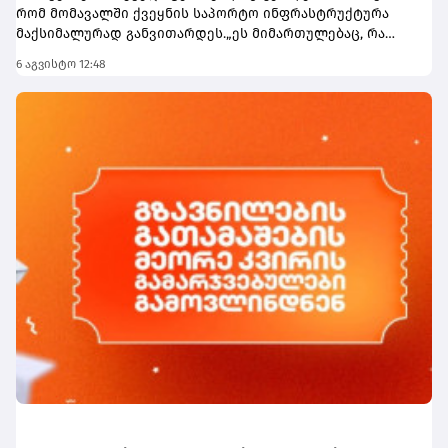
რომ მომავალში ქვეყნის საპორტო ინფრასტრუქტურა
მაქსიმალურად განვითარდეს.„ეს მიმართულებაც, რა
თქმა უნდა, ძალიან მნიშვნელოვანია ჩვენი ქვეყნისთვის.
6 აგვისტო 12:48
მნიშვნელოვანია აღინიშნოს, რომ ბათუმის პორტში
ტვირთბრუნვა სარეკორდო მაჩვენებელზეა ასული.
პირველი 7 თვის მონაცემებით შეგვიძლია ვთქვათ, რომ
წლევანდელი წელი აუცილებლად იქნება ბათუმის
პორტისთვის სარეკორდო ტვირთბრუნვის კუთხით და
ყველაფერი უნდა გაკეთდეს იმისათვის, რომ მომავალში
ჩვენი საპორტო ინფრასტრუქტურა მაქსიმალურად
განვითარდეს. ბათუმის პორტი, რა თქმა უნდა, ძალიან
მნიშვნელოვანია, ასევე ფოთის პორტი. იცით, რომ
აქტიურად ვმუშაობთ ანაკლიის პორტის
ინფრასტრუქტურის შექმნაზე და 2029 წლისთვის უკვე
დაგეგმილია ანაკლიის პორტში პირველი გემების
მიღება და პირველი ფაზის საპროექტო სამუშაოების
დასრულება,“- აღნიშნა პრემიერმა.