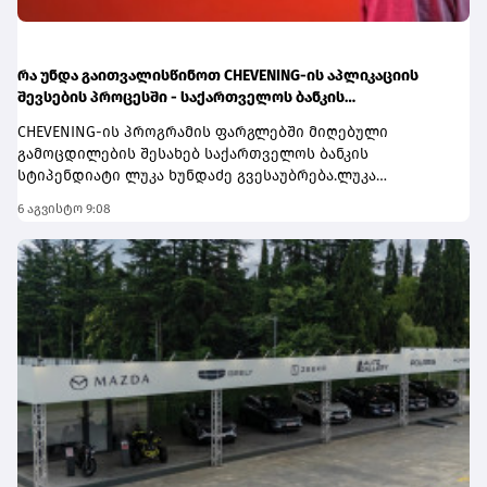
რა უნდა გაითვალისწინოთ CHEVENING-ის აპლიკაციის
შევსების პროცესში - საქართველოს ბანკის
სტიპენდიატის, ლუკა ხუნდაძის რჩევები
CHEVENING-ის პროგრამის ფარგლებში მიღებული
გამოცდილების შესახებ საქართველოს ბანკის
სტიპენდიატი ლუკა ხუნდაძე გვესაუბრება.ლუკა
მეწარმეობისა და ინოვაციების ერთწლიან სამაგისტრო
6 აგვისტო 9:08
პროგრამაზე ლონდონში, ბირბეკის უნივერსიტეტში
სრული დაფინანსებით სწავლობს. ის სარეკლამო
სააგენტო Quick-ის თანადამფუძნებელია.როგორც
იხსენებს, Chevening-ის კონკურსანტობა რაღაც კუთხით ამ
სფეროში მუშაობას ჰგავს:“ჩემი საქმიანობა
მეწარმეობასა და მარკეტინგთან ერთდროულად
მაკავშირებს. ორივე სფეროში წარმატება ძალისხმევაზე,
ჟინზე, სიჯიუტეზეა დამოკიდებული, მაგრამ რჩება რაღაც
ნაწილი, რომელშიც უნდა გაგიმართლოს. Chevening-ის
კონკურსიც კრეატიულ ინდუსტრიას ჰგავს, აქაც
წარმატების დიდი წილი დისციპლინაზეა
დამოკიდებული, რამდენ დროს დაუთმობ ესეს
გადაწერას, ინტერვიუს მოდელირებას. თუმცა