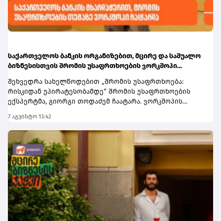
შესაძლებელი.დამატებითი ინფორმაციის მისაღებად
ეწვიეთ ბმულს.
საქართველოს ბანკის ორგანიზებით, მცირე და საშუალო
ბიზნესისთვის შრომის უსაფრთხოების ვორკშოპი
გაიმართა
შეხვედრა სახელწოდებით „შრომის უსაფრთხოება:
რისკიდან უპირატესობამდე“ შრომის უსაფრთხოების
ექსპერტმა, გიორგი თოდაძემ ჩაატარა. ვორკშოპის
ფარგლებში მონაწილეებმა მიიღეს პრაქტიკული ცოდნა
7 აგვისტო 13:42
იმის შესახებ, თუ როგორ იქცევა უსაფრთხოების
სტანდარტების დანერგვა ბიზნესის მდგრადი
განვითარების, ფინანსური სტაბილურობისა და
რეპუტაციის გაძლიერების ინსტრუმენტად.ღონისძიებაზე
განხილული იყო ისეთი მნიშვნელოვანი საკითხები,
როგორიცაა უსაფრთხოების ეკონომიკა და ინვესტიციის
უკუგება (ROI); როგორ გადაიქცეს უსაფრთხოება ბიზნესის
სტრატეგიულ უპირატესობად; თანამშრომელთა
რესურსების მართვა; ლიდერის როლი უსაფრთხოების
კულტურის ჩამოყალიბებაში და ნდობაზე დაფუძნებული
სამუშაო გარემოს შექმნა.მონაწილეებმა ასევე მიიღეს