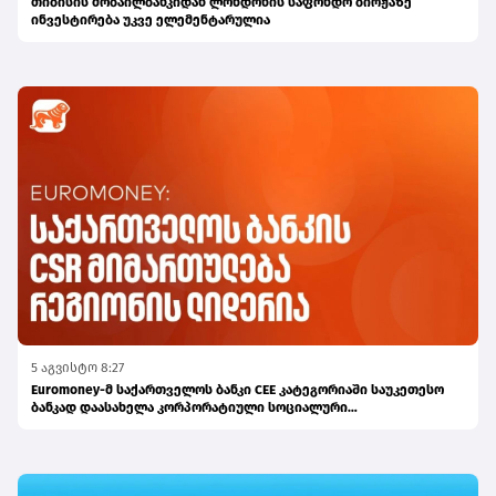
თიბისის მობაილბანკიდან ლონდონის საფონდო ბირჟაზე
ინვესტირება უკვე ელემენტარულია
5 აგვისტო 8:27
Euromoney-მ საქართველოს ბანკი CEE კატეგორიაში საუკეთესო
ბანკად დაასახელა კორპორატიული სოციალური
პასუხისმგებლობის მიმართულებით