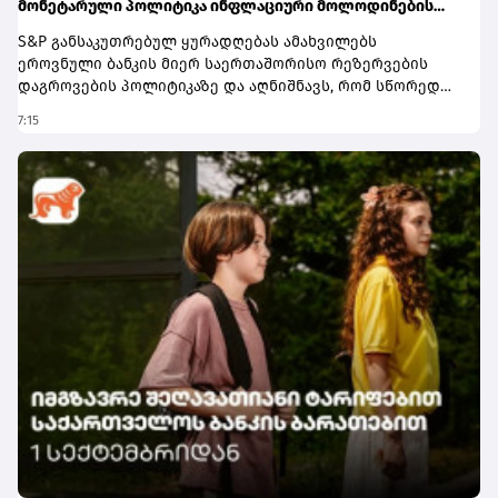
მონეტარული პოლიტიკა ინფლაციური მოლოდინების
სათანადო დონეზე შენარჩუნებას უწყობს ხელს
S&P განსაკუთრებულ ყურადღებას ამახვილებს
ეროვნული ბანკის მიერ საერთაშორისო რეზერვების
დაგროვების პოლიტიკაზე და აღნიშნავს, რომ სწორედ
საერთაშორისო რეზერვების განგრძობადი ზრდა
7:15
წარმოადგენს პერსპექტივის გაუმჯობესების ერთ-ერთ
მთავარ ფაქტორს. სააგენტოს შეფასებით, რეზერვების
ზრდამ მნიშვნელოვნად გააძლიერა ქვეყნის საგარეო
ლიკვიდობის ბუფერები და შეამცირა გარე შოკებისადმი
მოწყვლადობა.ანგარიშში აღნიშნულია, რომ რეზერვების
დაგროვებას ხელი შეუწყო ქვეყნის საგარეო პოზიციის
გაუმჯობესებამ. კერძოდ, მიმდინარე ანგარიშის
დეფიციტი, რომელიც ათწლეულის წინ მშპ-ის 10%-ს
აღემატებოდა, 2025 წელს ისტორიულ მინიმუმამდე, 2.6%-
მდე, შემცირდა. ამასთან, გაგრძელდა ფინანსური
დოლარიზაციის შემცირების ტენდენცია. ამ ფაქტორებმა
კი ეროვნულ ბანკს უცხოური ვალუტის წმინდა
შესყიდვების გაგრძელების შესაძლებლობა მისცა.
შედეგად, 2026 წლის იანვარ-ივნისში წმინდა
შესყიდვებმა დაახლოებით 2.1 მილიარდი აშშ დოლარი
შეადგინა.S&P ასევე დადებითად აფასებს საქართველოს
ფისკალური და მონეტარული პოლიტიკის ჩარჩოებს და