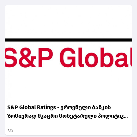
S&P Global Ratings - ეროვნული ბანკის
ზომიერად მკაცრი მონეტარული პოლიტიკა
ინფლაციური მოლოდინების სათანადო
7:15
დონეზე შენარჩუნებას უწყობს ხელს