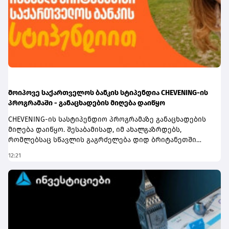
განშტოებების დაპროექტებასა და მშენებლობას
მოიცავს, მნიშვნელოვნად შეუწყობს ხელს სისტემის
გამტარუნარიანობის გაზრდას, მის სტაბილურ
ფუნქციონირებას, მოსახლეობისა და სტრატეგიული
ობიექტების უწყვეტ გაზმომარაგებას.
მოიპოვე საქართველოს ბანკის სტიპენდია CHEVENING-ის
პროგრამაში - განაცხადების მიღება დაიწყო
CHEVENING-ის სასტიპენდიო პროგრამაზე განაცხადების
მიღება დაიწყო. შესაბამისად, იმ ახალგაზრდებს,
რომლებსაც სწავლის გაგრძელება დიდ ბრიტანეთში
სურთ, აქვთ შესაძლებლობა, შეავსონ განაცხადი,
12:21
გახდნენ საქართველოს ბანკის სტიპენდიატები და
ისწავლონ სასურველ უნივერსიტეტში სრული
დაფინანსებით.დიდ ბრიტანეთში სწავლის მსურველებმა,
6 ოქტომბრამდე უნდა შეავსონ განაცხადი
ბმულზე.აღსანიშნავია ისიც, რომ საქართველოს ბანკის
სტიპენდია ფარავს როგორც ერთწლიან სამაგისტრო
საფეხურზე სწავლის, ასევე მასთან დაკავშირებულ