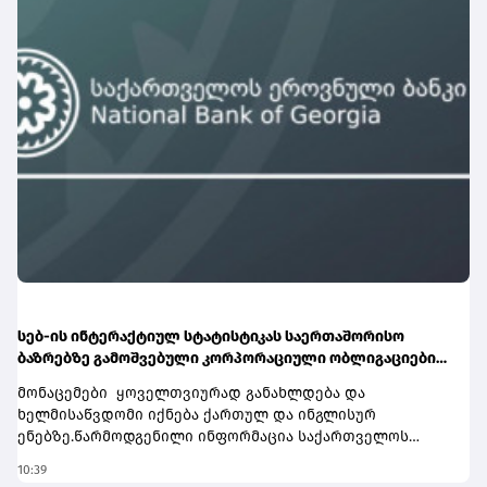
როგორებიცაა Aston Martin, Asos, Burberry, Rolls-Royce
Holdings და სხვა.თიბისის საინვესტიციო პლატფორმაზე
ანგარიშის გახსნას ერთ წუთზე ნაკლები დრო სჭირდება.
დღეს საინვესტიციო პლატფორმის მეშვეობით,
მომხმარებლებისთვის ხელმისაწვდომ
ამერიკულაქციებთან და ETF-ებთან ერთად, ლონდონის
ბაზრის დამატებით საინვესტიციო შესაძლებლობები
კიდევ უფრო გაფართოვდა.ლონდონის საფონდო ბირჟის
დამატება კიდევ ერთი ნაბიჯია თიბისის მიზნისკენ –
ინვესტირების პროცესი მომხმარებლისთვის უფრო
მარტივი, სწრაფი და ხელმისაწვდომი
გახადოს.აღმოაჩინეთ ლონდონის საფონდო ბირჟა
პირდაპირმობაილბანკში:
https://app.tbcbank.ge/YiId/vmpjqmpcგაითვალისწინეთ, ეს
არ არის ფინანსური რჩევა.
სებ-ის ინტერაქტიულ სტატისტიკას საერთაშორისო
ბაზრებზე გამოშვებული კორპორაციული ობლიგაციების
რეპორტი დაემატა
მონაცემები ყოველთვიურად განახლდება და
ხელმისაწვდომი იქნება ქართულ და ინგლისურ
ენებზე.წარმოდგენილი ინფორმაცია საქართველოს
ფასიანი ქაღალდების ბაზრის შესწავლისა და ანალიზის
10:39
პროცესში მნიშვნელოვან დახმარებას გაუწევს