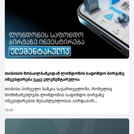
ყველა აუცილებელ ხარჯს.პროგრამის ფარგლებში უკვე
გამოვლინდა საქართველოს ბანკის 30-ზე მეტი
სტიპენდიატი და მათი რაოდენობა კი ყოველწლიურად
იზრდება.შეგახსენებთ, რომ საქართველოს ბანკი უკვე 10
წელზე მეტია CHEVENING-ის სასტიპენდიო პროგრამის
პარტნიორია. საქართველოს ბანკის მიერ
განხორციელებული საგანმანათლებლო პროგრამების
შესახებ დეტალური ინფორმაციის მისაღებად ეწვიეთ
ვებგვერდს.
თიბისის მობაილბანკიდან ლონდონის საფონდო ბირჟაზე
ინვესტირება უკვე ელემენტარულია
თიბისი პირველი ბანკია საქართველოში, რომელიც
მომხმარებლებს ლონდონის საფონდო ბირჟაზე
ინვესტირების შესაძლებლობას პირდაპირ
მობაილბანკში სთავაზობს. ახლა მომხმარებლებს
10:49
ამერიკისა და ლონდონის ბაზრებზე წარმოდგენილ
კომპანიებში ინვესტირება ერთი საინვესტიციო
პლატფორმიდან შეუძლიათ.ლონდონის ბირჟაზე
ხელმისაწვდომია ისეთი ცნობილი კომპანიების აქციები,