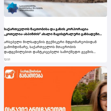
საქართველოს ნავთობისა და გაზის კორპორაცია
„კოთელია-ასპინძის“ ახალი მაგისტრალური გაზსადენის
მშენებლობას გეგმავს
არსებული მილსადენის ტექნიკური მდგომარეობიდან
გამომდინარე, საქართველოს მთავრობის
დადგენილებით დამტკიცებული სამოქმედო გეგმის
ფარგლებში, კორპორაციამ ახალი გაზსადენის
12:51
მშენებლობის გადაწყვეტილება მიიღო, რომელიც ძველ
ინფრასტრუქტურას სრულად ჩაანაცვლებს. პროექტზე
მომზადებულია გარემოსდაცვითი პროცედურებით
გათვალისწინებული სკოპინგისდასკვნაც. სახელმწიფო
შესყიდვების ერთიან ელექტრონულ პლატფორმაზე
შესაბამისი ტენდერის პირობები უკვე განთავსებულია.
წინადადებების მიღება 3 სექტემბერს
დასრულდება.საქართველოს ნავთობისა და გაზის
კორპორაციის მიმდინარე და დაგეგმილი პროექტები,
რომლებიც მაგისტრალური გაზსადენებისა და მათი