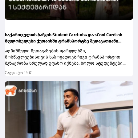
შესყიდვებმა დაახლოებით 2.1 მილიარდი აშშ დოლარი
შეადგინა.S&P ასევე დადებითად აფასებს საქართველოს
ფისკალური და მონეტარული პოლიტიკის ჩარჩოებს და
აღნიშნავს, რომ ისინი რეგიონულ კონტექსტში
შედარებით გონივრულია, რაც ეკონომიკური პოლიტიკის
სანდოობასა და ქვეყნის ეკონომიკურ მდგრადობას
საქართველოს ბანკის Student Card-ისა და sCool Card-ის
აძლიერებს. სააგენტო ასევე აღნიშნავს, რომ ეროვნული
მფლობელები ქუთაისში ტრანსპორტზე შეღავათიანი
ბანკის ზომიერად მკაცრი მონეტარული პოლიტიკა
ტარიფით ისარგებლებენ
აღნიშნული შეთავაზების ფარგლებში,
ინფლაციური მოლოდინების სათანადო დონეზე
მოსწავლეებისთვის საზოგადოებრივი ტრანსპორტით
შენარჩუნებას უწყობს ხელს. მათი განახლებული
მგზავრობა სრულად უფასო იქნება, ხოლო სტუდენტები
პროგნოზით, 2026 წელს საქართველოში საშუალო
მგზავრობის საფასურზე 50%-იან შეღავათს
წლიური ინფლაცია 5.1%, ხოლო ეკონომიკური ზრდა 6.4%
7 აგვისტო 14:17
მიიღებენ.შეღავათიანი ტარიფით სარგებლობა
იქნება.სარეიტინგო სააგენტო ასევე ხაზს უსვამს
შეუძლიათ იმ მოსწავლეებსა და სტუდენტებს,
საქართველოს საფინანსო სექტორის მდგრადობას. მათი
რომლებსაც აქვთ შესაბამისი აქტიური სტატუსი და
შეფასებით, საბანკო სისტემა რჩება კარგად
ფლობენ საქართველოს ბანკის sCool Card ან Student Card.
კაპიტალიზებული, მაღალლიკვიდური და მომგებიანი.
ბარათების მფლობელებისთვის შეღავათი პირველი
ამასთან, ეროვნული ბანკის ეფექტიანი
სექტემბრიდან ავტომატურად
მაკროპრუდენციული და საზედამხედველო პოლიტიკა
გააქტიურდება.ინფორმაციისთვის, ქუთაისის უმაღლეს
მნიშვნელოვან როლს ასრულებს ფინანსური
სასწავლებლებში წელს ჩარიცხული სტუდენტები
სტაბილურობის განმტკიცებაში, საბანკო სექტორის
შეღავათიანი ტარიფით სარგებლობას სტუდენტური
მდგრადობის გაძლიერებასა და ფინანსური
სტატუსის გააქტიურებისთანავე
დოლარიზაციის შემდგომ შემცირებაში. სარეიტინგო
შეძლებენ.მომხმარებლებს, რომლებსაც საქართველოს