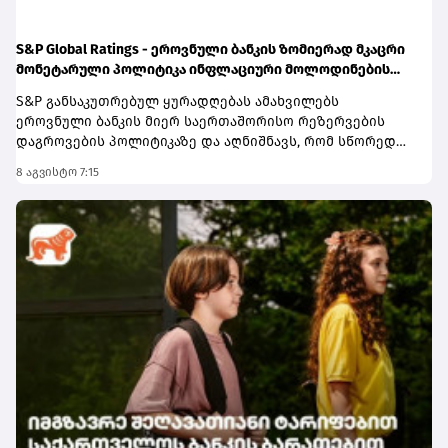
S&P Global Ratings - ეროვნული ბანკის ზომიერად მკაცრი
მონეტარული პოლიტიკა ინფლაციური მოლოდინების
სათანადო დონეზე შენარჩუნებას უწყობს ხელს
S&P განსაკუთრებულ ყურადღებას ამახვილებს
ეროვნული ბანკის მიერ საერთაშორისო რეზერვების
დაგროვების პოლიტიკაზე და აღნიშნავს, რომ სწორედ
საერთაშორისო რეზერვების განგრძობადი ზრდა
8 აგვისტო 7:15
წარმოადგენს პერსპექტივის გაუმჯობესების ერთ-ერთ
მთავარ ფაქტორს. სააგენტოს შეფასებით, რეზერვების
ზრდამ მნიშვნელოვნად გააძლიერა ქვეყნის საგარეო
ლიკვიდობის ბუფერები და შეამცირა გარე შოკებისადმი
მოწყვლადობა.ანგარიშში აღნიშნულია, რომ რეზერვების
დაგროვებას ხელი შეუწყო ქვეყნის საგარეო პოზიციის
გაუმჯობესებამ. კერძოდ, მიმდინარე ანგარიშის
დეფიციტი, რომელიც ათწლეულის წინ მშპ-ის 10%-ს
აღემატებოდა, 2025 წელს ისტორიულ მინიმუმამდე, 2.6%-
მდე, შემცირდა. ამასთან, გაგრძელდა ფინანსური
დოლარიზაციის შემცირების ტენდენცია. ამ ფაქტორებმა
კი ეროვნულ ბანკს უცხოური ვალუტის წმინდა
შესყიდვების გაგრძელების შესაძლებლობა მისცა.
შედეგად, 2026 წლის იანვარ-ივნისში წმინდა