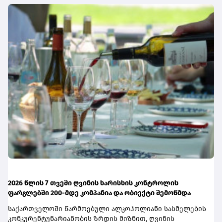
ვებგვერდს. ინფორმაციისთვის, გაერთიანებული
მონაწილეობა ჩვენთვის სტრატეგიული ნაბიჯი იყო, მეტი
მსოფლიოსკოლები (UWC) წარმოადგენს საერთაშორისო
ხილვადობისა და განვითარებისთვის. სასიხარულოა,
საგანმანათლებლო მოძრაობას ახალგაზრდებისთვის,
რომ საქართველოს ბანკი მცირე ბიზნესებს აძლევს
რომლის მიზანია, განათლება გამოიყენოს როგორც ძალა
საჭირო პლატფორმას, მასშტაბს და დამატებით რესურსს,
სხვადასხვაერისა და კულტურის დასაახლოებლად და ამ
რომ თავიანთი ხმა უფრო ფართო აუდიტორიამდე
გზითშეუწყოს ხელი მშვიდობიანი და მდგრადიმომავლის
მიიტანონ და რეალური სარგებელი მიიღონ“.ჩაერთეთ
შექმნას. UWC მსოფლიოს სხვადასხვა კონტინენტის 18
ჯაჭვშიპროექტის პირველი ჯაჭვი ასე გამოიყურება
საერთაშორისო სკოლასა დაკოლეჯს აერთიანებს.
გამოიყურება: Dodonut > City Hikers > Mob.Burgers > Sio Print
პროგრამის ფარგლებში სწავლება მიმდინარეობს 17
> Lunatic > Wine Square > Maua.concept > Ganjina > JPG >
სხვადასხვა ქვეყანაში, მათ შორის − კანადაში, აშშ-ში,
Dodonutთუ მცირე ბიზნესი გაქვთ და გინდათ, რომ
ჩინეთში, იაპონიაში, ტაილანდში, გერმანიასა და
თქვენს სივრცეში ახალი მომხმარებლები მოიზიდოთ,
იტალიაში.საქართველოს ბანკმა UWC Georgia-სთან
გაზარდოთ ცნობადობა და თან სხვა ადგილობრივ
თანამშრომლობა 2025 წელს დაიწყო და უკვეგამოავლინა
ბიზნესებსაც დაუჭიროთ მხარი, შემოუერთდით
2 სტიპენდიატი. საქართველოს ბანკის მხარდაჭერით,
პროექტს.მონაწილეობისთვის სულ ორი რამ
ქართველ მოსწავლეებს აქვთ უნიკალური
დაგჭირდებათ: ფიზიკური სივრცე, სადაც მომხმარებელს
შესაძლებლობა, დაეუფლონ საერთაშორისო
მასპინძლობთ და საქართველოს ბანკის ბიზნეს ანგარიში
ბაკალავრიატის (IB) პროგრამას დაიცხოვრონ
POS ტერმინალთან ერთად.ინფორმაციისთვის
მულტიკულტურულ გარემოშითანატოლებთან
„საქართველოს ბანკი“ გთავაზობთ პოს-ტერმინალს,
ერთად.საქართველოს ბანკის მიერ განხორციელებულისა
2026 წლის 7 თვეში ღვინის ხარისხის კონტროლის
რომელიც სალარო აპარატის ფუნქციასაც ითავსებს და
განმანათლებლო პროგრამების შესახებდეტალური
ფარგლებში 200-მდე კომპანია და ობიექტი შემოწმდა
ამასთან, საბარათე გადახდების მიღებას 0%-იანი
ინფორმაციის მისაღებად
საკომისიოთი შეძლებთ - გაიგეთ მეტი.პროცესი
საქართველოში წარმოებული ალკოჰოლიანი სასმელების
ეწვიეთვებგვერდს.მოსწავლეებისთვის შექმნილი
მარტივია: შეავსეთ განაცხადის ფორმა:გადადით ბმულზე
კონკურენტუნარიანობის ზრდის მიზნით, ღვინის