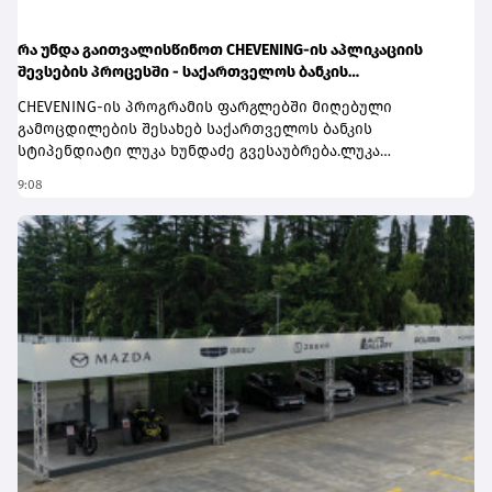
რა უნდა გაითვალისწინოთ CHEVENING-ის აპლიკაციის
შევსების პროცესში - საქართველოს ბანკის
სტიპენდიატის, ლუკა ხუნდაძის რჩევები
CHEVENING-ის პროგრამის ფარგლებში მიღებული
გამოცდილების შესახებ საქართველოს ბანკის
სტიპენდიატი ლუკა ხუნდაძე გვესაუბრება.ლუკა
მეწარმეობისა და ინოვაციების ერთწლიან სამაგისტრო
9:08
პროგრამაზე ლონდონში, ბირბეკის უნივერსიტეტში
სრული დაფინანსებით სწავლობს. ის სარეკლამო
სააგენტო Quick-ის თანადამფუძნებელია.როგორც
იხსენებს, Chevening-ის კონკურსანტობა რაღაც კუთხით ამ
სფეროში მუშაობას ჰგავს:“ჩემი საქმიანობა
მეწარმეობასა და მარკეტინგთან ერთდროულად
მაკავშირებს. ორივე სფეროში წარმატება ძალისხმევაზე,
ჟინზე, სიჯიუტეზეა დამოკიდებული, მაგრამ რჩება რაღაც
ნაწილი, რომელშიც უნდა გაგიმართლოს. Chevening-ის
კონკურსიც კრეატიულ ინდუსტრიას ჰგავს, აქაც
წარმატების დიდი წილი დისციპლინაზეა
დამოკიდებული, რამდენ დროს დაუთმობ ესეს
გადაწერას, ინტერვიუს მოდელირებას. თუმცა
რამდენჯერაც უნდა გაიმეორო ეს ყველაფერი, მაინც