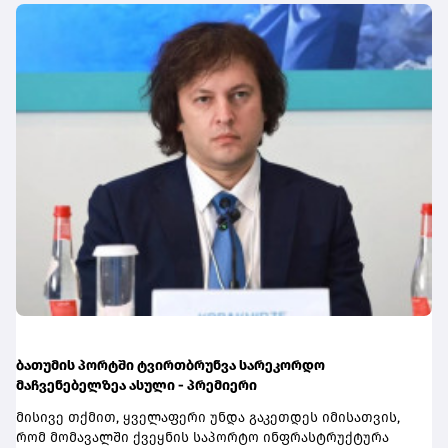
გაავრცელა იმის თაობაზე, რომ აზერბაიჯანული სანომრე
ავტომატურად შესრულდება მაშინ, როდესაც ბაზარზე
ნიშნის მქონე სატვირთო მანქანების მძღოლები
აქციის ფასი მომხმარებლის მიერ განსაზღვრულ
საქართველოს საბაჟო გამშვებ პუნქტებზე გასვლას ვერ
ნიშნულს მიაღწევს.ფუნქციონალი განსაკუთრებით
ახერხებენ - საქართველოს საგარეო საქმეთა
გამოსადეგია რისკების მართვისთვის, რადგან
სამინისტროში კი დიპლომატური ნოტა გაიგზავნა.
ინვესტორებს შესაძლებლობას აძლევს, წინასწარ
განსაზღვრონ მისაღები ზარალის ან მოგების ზღვარი და
აღარ დასჭირდეთ ბაზრის მუდმივი მონიტორინგი.
ბათუმის პორტში ტვირთბრუნვა სარეკორდო
მაჩვენებელზეა ასული - პრემიერი
მისივე თქმით, ყველაფერი უნდა გაკეთდეს იმისათვის,
რომ მომავალში ქვეყნის საპორტო ინფრასტრუქტურა