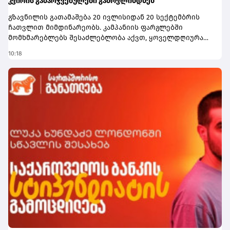
კვირის გამარჯვებულები გამოვლინდნენ
გზავნილის გათამაშება 20 ივლისიდან 20 სექტემბრის
ჩათვლით მიმდინარეობს. კამპანიის ფარგლებში
მომხმარებლებს შესაძლებლობა აქვთ, ყოველდღიურად
1,000 ლარი, ხოლო გათამაშების დასრულებისას
10:18
სუპერპრიზი - 10,000 ლარი მოიგონ.გათამაშებაში
მონაწილეობა შეუძლია საქართველოს ბანკის ყველა
სრულწლოვან მომხმარებელს, რომელიც საქართველოს
მოქალაქეა, საქართველოს ბანკის თანამშრომლების
გარდა. მონაწილეობისთვის საჭიროა, მომხმარებელმა
მიღებული გზავნილი საქართველოს ბანკის მობილბანკის
ან ინტერნეტბანკის საშუალებით გაანაღდოს. თითოეულ
განაღდებულ 150 ლარზე გათამაშების ერთი ბილეთი
ენიჭება, რაც მოგების შანსს ზრდის.კამპანიაში
მონაწილეობა ემიგრანტებსაც შეუძლიათ. ამისთვის
საჭიროა, გზავნილი საკუთარ თავს გამოუგზავნონ, ხოლო
თანხა საქართველოს ბანკის მობილბანკის ან
ინტერნეტბანკის საშუალებით გაანაღდონ.გზავნილის
კამპანიის შესახებ ყველა საჭირო ინფორმაციას
გაეცანით ამ ბმულზე.