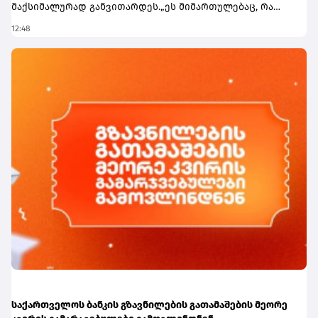
მაქსიმალურად განვითარდეს.„ეს მიმართულებაც, რა
თქმა უნდა, ძალიან მნიშვნელოვანია ჩვენი ქვეყნისთვის.
12:48
მნიშვნელოვანია აღინიშნოს, რომ ბათუმის პორტში
ტვირთბრუნვა სარეკორდო მაჩვენებელზეა ასული.
პირველი 7 თვის მონაცემებით შეგვიძლია ვთქვათ, რომ
წლევანდელი წელი აუცილებლად იქნება ბათუმის
პორტისთვის სარეკორდო ტვირთბრუნვის კუთხით და
ყველაფერი უნდა გაკეთდეს იმისათვის, რომ მომავალში
ჩვენი საპორტო ინფრასტრუქტურა მაქსიმალურად
განვითარდეს. ბათუმის პორტი, რა თქმა უნდა, ძალიან
მნიშვნელოვანია, ასევე ფოთის პორტი. იცით, რომ
აქტიურად ვმუშაობთ ანაკლიის პორტის
ინფრასტრუქტურის შექმნაზე და 2029 წლისთვის უკვე
დაგეგმილია ანაკლიის პორტში პირველი გემების
მიღება და პირველი ფაზის საპროექტო სამუშაოების
დასრულება,“- აღნიშნა პრემიერმა.
საქართველოს ბანკის გზავნილების გათამაშების მეორე