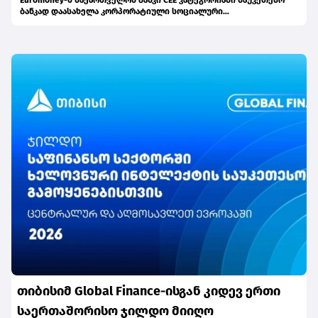
Euromoney-მ საქართველოს ბანკი CEE კატეგორიაში საუკეთესო
ბანკად დაასახელა კორპორატიული სოციალური
პასუხისმგებლობის მიმართულებით
თიბისიმ Global Finance-ისგან კიდევ ერთი
საერთაშორისო ჯილდო მიიღო