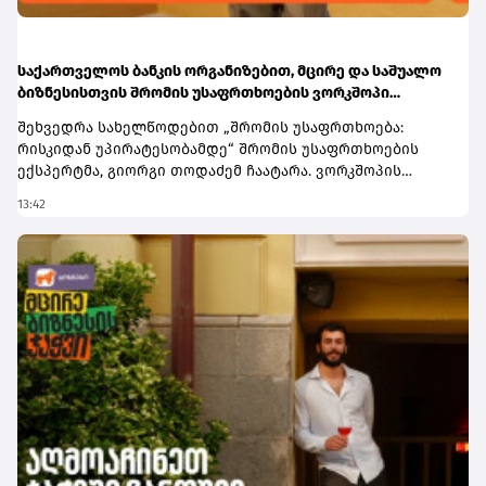
საქართველოს ბანკის ორგანიზებით, მცირე და საშუალო
ბიზნესისთვის შრომის უსაფრთხოების ვორკშოპი
გაიმართა
შეხვედრა სახელწოდებით „შრომის უსაფრთხოება:
რისკიდან უპირატესობამდე“ შრომის უსაფრთხოების
ექსპერტმა, გიორგი თოდაძემ ჩაატარა. ვორკშოპის
ფარგლებში მონაწილეებმა მიიღეს პრაქტიკული ცოდნა
13:42
იმის შესახებ, თუ როგორ იქცევა უსაფრთხოების
სტანდარტების დანერგვა ბიზნესის მდგრადი
განვითარების, ფინანსური სტაბილურობისა და
რეპუტაციის გაძლიერების ინსტრუმენტად.ღონისძიებაზე
განხილული იყო ისეთი მნიშვნელოვანი საკითხები,
როგორიცაა უსაფრთხოების ეკონომიკა და ინვესტიციის
უკუგება (ROI); როგორ გადაიქცეს უსაფრთხოება ბიზნესის
სტრატეგიულ უპირატესობად; თანამშრომელთა
რესურსების მართვა; ლიდერის როლი უსაფრთხოების
კულტურის ჩამოყალიბებაში და ნდობაზე დაფუძნებული
სამუშაო გარემოს შექმნა.მონაწილეებმა ასევე მიიღეს
პრაქტიკული რეკომენდაციები კრიზისების მართვისა და
ბიზნესის უწყვეტობის დაგეგმვის (BCP) მიმართულებით -