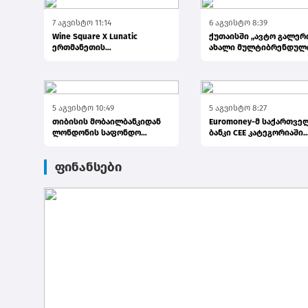
7 აგვისტო 11:14
6 აგვისტო 8:39
Wine Square X Lunatic
ქუთაისში „ავტო გალერ
ერთმანეთის
ახალი მულტიბრენდულ
მხარდასაჭერად | მცირე
სივრცე გაიხსნა
ბიზნესის ჯაჭვი...
5 აგვისტო 10:49
5 აგვისტო 8:27
თიბისის მობაილბანკიდან
Euromoney-მ საქართვე
ლონდონის საფონდო
ბანკი CEE კატეგორიაში
ბირჟაზე ინვესტირება უკვე
საუკეთესო ბანკად დაასა
ელემე...
ფინანსები