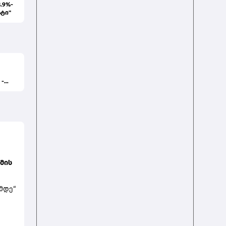
.9%-
ატი"
 -
მის
მდე“
ი