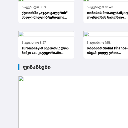
6 აგვისტო 8:39
5 აგვისტო 10:49
ქუთაისში „ავტო გალერის“
თიბისის მობაილბანკიდ
ახალი მულტიბრენდული
ლონდონის საფონდო
სივრცე გაიხსნა
ბირჟაზე ინვესტირება უ
ელემე...
5 აგვისტო 8:27
5 აგვისტო 7:58
Euromoney-მ საქართველოს
თიბისიმ Global Finance-
ბანკი CEE კატეგორიაში
ისგან კიდევ ერთი
საუკეთესო ბანკად დაასახე...
საერთაშორისო ჯილდო
მიიღო
ფინანსები