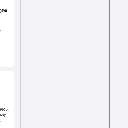
იერი
ს.
რდო
 რომ
ო
ს.
ტი.
ნაზე
ა
ობს.
რად