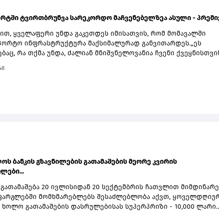
ორტში ტვირთბრუნვა სარეკორდო მაჩვენებელზეა ასული - პრემ
მით, ყველაფერი უნდა გაკეთდეს იმისათვის, რომ მომავალში
აპორტო ინფრასტრუქტურა მაქსიმალურად განვითარდეს.„ეს
აც, რა თქმა უნდა, ძალიან მნიშვნელოვანია ჩვენი ქვეყნისთვი
ვანია აღინიშნოს, რომ ბათუმის პორტში ტვირთბრუნვა სარეკო
48
ლზეა ასული. პირველი 7 თვის მონაცემებით შეგვიძლია ვთქვათ,
ი წელი აუცილებლად იქნება ბათუმის პორტისთვის სარეკორდ
ვის კუთხით და ყველაფერი უნდა გაკეთდეს იმისათვის, რომ
 ჩვენი საპორტო ინფრასტრუქტურა მაქსიმალურად განვითარდე
რტი, რა თქმა უნდა, ძალიან მნიშვნელოვანია, ასევე ფოთის პორ
 აქტიურად ვმუშაობთ ანაკლიის პორტის ინფრასტრუქტურის შექმ
ლისთვის უკვე დაგეგმილია ანაკლიის პორტში პირველი გემების
 პირველი ფაზის საპროექტო სამუშაოების დასრულება,“- აღნიშნ
ოს ბანკის გზავნილების გათამაშების მეორე კვირის
ლები...
 გათამაშება 20 ივლისიდან 20 სექტემბრის ჩათვლით მიმდინარე
 ფარგლებში მომხმარებლებს შესაძლებლობა აქვთ, ყოველდღიუ
, ხოლო გათამაშების დასრულებისას სუპერპრიზი - 10,000 ლარი
თამაშებაში მონაწილეობა შეუძლია საქართველოს ბანკის ყველა