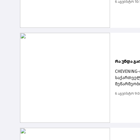
6 აგვისტო 10:
სრულწლოვა
საქართველ
მომხმარებ
ინტერნეტბ
გათამაშები
მონაწილეო
საკუთარ თ
ან ინტერნე
ყველა საჭ
რა უნდა გა
CHEVENING
საქართველ
მეწარმეობ
ლონდონში,
6 აგვისტო 9:0
სარეკლამო
Chevening-
საქმიანობ
ორივე სფერ
მაგრამ რჩე
კონკურსიც
დისციპლინ