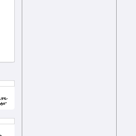
.9%-
ატი"