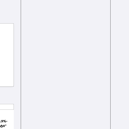
.9%-
ატი"