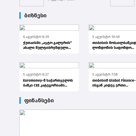
შეუფე...
ბიზნესი
6 აგვისტო 8:39
5 აგვისტო 10:49
ქუთაისში „ავტო გალერის“
თიბისის მობაილბანკიდ
ახალი მულტიბრენდული
ლონდონის საფონდო
სივრცე გაიხსნა
ბირჟაზე ინვესტირება უ
ელემე...
5 აგვისტო 8:27
5 აგვისტო 7:58
Euromoney-მ საქართველოს
თიბისიმ Global Finance-
ბანკი CEE კატეგორიაში
ისგან კიდევ ერთი
საუკეთესო ბანკად დაასახე...
საერთაშორისო ჯილდო
მიიღო
ფინანსები