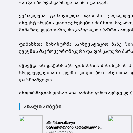
-
ანვაი
ბორვანკარს
და
საორი
ტანაკას
.
ყურადღება გამახვილდა ფასიანი ქაღალდებ
ინვესტორების დაინტერესების მიზნით, საქართვ
მიმართულებით აზიური კაპიტალის ბაზრის ათვი
ფინანსთა მინისტრმა საინვესტიციო ბანკ
Nom
ქვეყნის მაკროეკონომიკური და ფისკალური პარ
შეხვედრას დაესწრნენ ფინანსთა მინისტრის მ
სრულუფლებიანი ელჩი დიდი ბრიტანეთისა 
დარჩიაშვილი.
ინფორმაციას ფინანსთა სამინისტრო ავრცელებ
ახალი ამბები
აზერბაიჯანული
სატვირთოების გადაადგილება
საბაჟო გამშვებ პუნქტებზე
6 აგვისტო 12:53