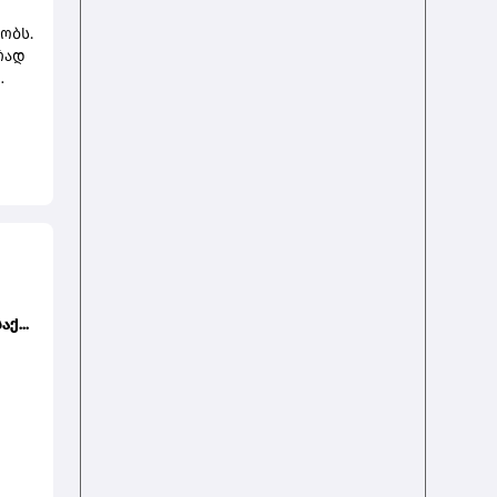
ობს.
რად
ოა,
ნ
ზე
კის
ქ...
ს
ემი