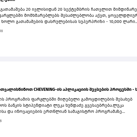
 გათამაშება 20 ივლისიდან 20 სექტემბრის ჩათვლით მიმდინარე
 ფარგლებში მომხმარებლებს შესაძლებლობა აქვთ, ყოველდღიუ
, ხოლო გათამაშების დასრულებისას სუპერპრიზი - 10,000 ლარი
თამაშებაში მონაწილეობა შეუძლია საქართველოს ბანკის ყველა
18
ნ მომხმარებელს, რომელიც საქართველოს მოქალაქეა,
ოს ბანკის თანამშრომლების გარდა. მონაწილეობისთვის საჭირ
ელმა მიღებული გზავნილი საქართველოს ბანკის მობილბანკის ა
ანკის საშუალებით გაანაღდოს. თითოეულ განაღდებულ 150 ლარ
ს ერთი ბილეთი ენიჭება, რაც მოგების შანსს ზრდის.კამპანიაში
ბა ემიგრანტებსაც შეუძლიათ. ამისთვის საჭიროა, გზავნილი
ავს გამოუგზავნონ, ხოლო თანხა საქართველოს ბანკის მობილბან
ტბანკის საშუალებით გაანაღდონ.გზავნილის კამპანიის შესახებ
ირო ინფორმაციას გაეცანით ამ ბმულზე.
ითვალისწინოთ CHEVENING-ის აპლიკაციის შევსების პროცესში - სა
-ის პროგრამის ფარგლებში მიღებული გამოცდილების შესახებ
ოს ბანკის სტიპენდიატი ლუკა ხუნდაძე გვესაუბრება.ლუკა
ისა და ინოვაციების ერთწლიან სამაგისტრო პროგრამაზე
 ბირბეკის უნივერსიტეტში სრული დაფინანსებით სწავლობს. ი
8
 სააგენტო Quick-ის თანადამფუძნებელია.როგორც იხსენებს,
ის კონკურსანტობა რაღაც კუთხით ამ სფეროში მუშაობას ჰგავს:“ჩ
ა მეწარმეობასა და მარკეტინგთან ერთდროულად მაკავშირებს.