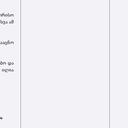
ორისო
სვა ამ
ააცნო
ებო და
 ილია
მა
ნო