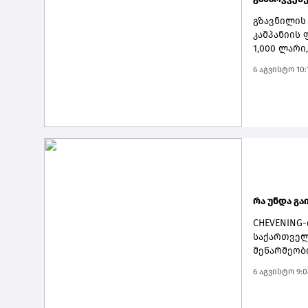
გზავნილის
კამპანიის
1,000 ლარი
მოიგონ.გა
6 აგვისტო 10:
სრულწლოვა
საქართველ
მომხმარებ
ინტერნეტბ
გათამაშები
მონაწილეო
საკუთარ თ
ან ინტერნე
ყველა საჭ
რა უნდა გა
CHEVENING
საქართველ
მეწარმეობ
ლონდონში,
6 აგვისტო 9:0
სარეკლამო
Chevening-
საქმიანობ