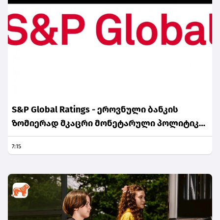
S&P Global Ratings - ეროვნული ბანკის
ზომიერად მკაცრი მონეტარული პოლიტიკა
ინფლაციური მოლოდინების სათანადო
7:15
დონეზე შენარჩუნებას უწყობს ხელს