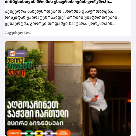
ბიზნესისთვის შრომის უსაფრთხოების ვორკშოპი
გაიმართა
შეხვედრა სახელწოდებით „შრომის უსაფრთხოება:
რისკიდან უპირატესობამდე“ შრომის უსაფრთხოების
ექსპერტმა, გიორგი თოდაძემ ჩაატარა. ვორკშოპის
ფარგლებში მონაწილეებმა მიიღეს პრაქტიკული ცოდნა
7 აგვისტო 13:42
იმის შესახებ, თუ როგორ იქცევა უსაფრთხოების
სტანდარტების დანერგვა ბიზნესის მდგრადი
განვითარების, ფინანსური სტაბილურობისა და
რეპუტაციის გაძლიერების ინსტრუმენტად.ღონისძიებაზე
განხილული იყო ისეთი მნიშვნელოვანი საკითხები,
როგორიცაა უსაფრთხოების ეკონომიკა და ინვესტიციის
უკუგება (ROI); როგორ გადაიქცეს უსაფრთხოება ბიზნესის
სტრატეგიულ უპირატესობად; თანამშრომელთა
რესურსების მართვა; ლიდერის როლი უსაფრთხოების
კულტურის ჩამოყალიბებაში და ნდობაზე დაფუძნებული
სამუშაო გარემოს შექმნა.მონაწილეებმა ასევე მიიღეს
პრაქტიკული რეკომენდაციები კრიზისების მართვისა და
ბიზნესის უწყვეტობის დაგეგმვის (BCP) მიმართულებით -
როგორ მოემზადონ კომპანიები ფორსმაჟორული
სიტუაციებისთვის და შეამცირონ შესაძლო ფინანსური
თუ ოპერაციული რისკები.„საქართველოს ბანკი მცირე და
საშუალო ბიზნესის მხარდასაჭერად მუდმივად ქმნის