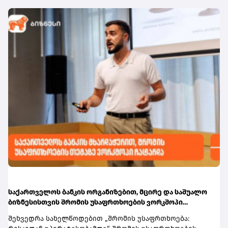
იქნება.სარეიტინგო სააგენტო ასევე ხაზს უსვამს
შეუძლიათ იმ მოსწავლეებსა და სტუდენტებს,
საქართველოს საფინანსო სექტორის მდგრადობას. მათი
რომლებსაც აქვთ შესაბამისი აქტიური სტატუსი და
შეფასებით, საბანკო სისტემა რჩება კარგად
ფლობენ საქართველოს ბანკის sCool Card ან Student Card.
კაპიტალიზებული, მაღალლიკვიდური და მომგებიანი.
ბარათების მფლობელებისთვის შეღავათი პირველი
ამასთან, ეროვნული ბანკის ეფექტიანი
სექტემბრიდან ავტომატურად
მაკროპრუდენციული და საზედამხედველო პოლიტიკა
გააქტიურდება.ინფორმაციისთვის, ქუთაისის უმაღლეს
მნიშვნელოვან როლს ასრულებს ფინანსური
სასწავლებლებში წელს ჩარიცხული სტუდენტები
სტაბილურობის განმტკიცებაში, საბანკო სექტორის
შეღავათიანი ტარიფით სარგებლობას სტუდენტური
მდგრადობის გაძლიერებასა და ფინანსური
სტატუსის გააქტიურებისთანავე
დოლარიზაციის შემდგომ შემცირებაში. სარეიტინგო
შეძლებენ.მომხმარებლებს, რომლებსაც საქართველოს
სააგენტოს შეფასებით, საქართველოს საბანკო
ბანკის sCool Card ან Student Card ჯერ არ აქვთ, მისი
რეგულირების ჩარჩო ფართოდ შეესაბამება
შეკვეთა, ონლაინ, მარტივად, რამდენიმე წამში
საერთაშორისო სტანდარტებს.
მობილბანკიდანდა sCoolApp-დან არის
შესაძლებელი.დამატებითი ინფორმაციის მისაღებად
ეწვიეთ ბმულს.
საქართველოს ბანკის ორგანიზებით, მცირე და საშუალო
ბიზნესისთვის შრომის უსაფრთხოების ვორკშოპი
გაიმართა
შეხვედრა სახელწოდებით „შრომის უსაფრთხოება: