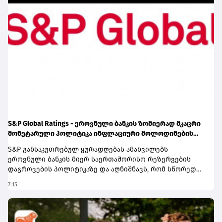
S&P Global Ratings - ეროვნული ბანკის ზომიერად მკაცრი
მონეტარული პოლიტიკა ინფლაციური მოლოდინების
სათანადო დონეზე შენარჩუნებას უწყობს ხელს
S&P განსაკუთრებულ ყურადღებას ამახვილებს
ეროვნული ბანკის მიერ საერთაშორისო რეზერვების
დაგროვების პოლიტიკაზე და აღნიშნავს, რომ სწორედ
საერთაშორისო რეზერვების განგრძობადი ზრდა
7:15
წარმოადგენს პერსპექტივის გაუმჯობესების ერთ-ერთ
მთავარ ფაქტორს. სააგენტოს შეფასებით, რეზერვების
ზრდამ მნიშვნელოვნად გააძლიერა ქვეყნის საგარეო
ლიკვიდობის ბუფერები და შეამცირა გარე შოკებისადმი