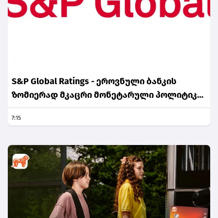
S&P Global Ratings - ეროვნული ბანკის
ზომიერად მკაცრი მონეტარული პოლიტიკა
ინფლაციური მოლოდინების სათანადო
7:15
დონეზე შენარჩუნებას უწყობს ხელს