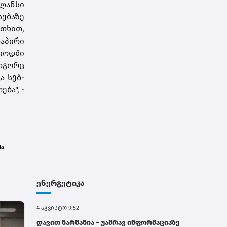
ლანსი
ებაზე
უთხით,
დაპირი
იოდში
ოგორც
ა სებ-
ბა", -
მა
ნო
ენერგეტიკა
4 აგვისტო 9:52
დავით ნარმანია – უამრავ ინფორმაციაზე