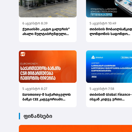
6 აგვისტო 8:39
5 აგვისტო 10:49
ქუთაისში „ავტო გალერის“
თიბისის მობაილბანკიდ
ახალი მულტიბრენდული
ლონდონის საფონდო
სივრცე გაიხსნა
ბირჟაზე ინვესტირება უ
ელემე...
5 აგვისტო 8:27
5 აგვისტო 7:58
Euromoney-მ საქართველოს
თიბისიმ Global Finance-
ბანკი CEE კატეგორიაში
ისგან კიდევ ერთი
საუკეთესო ბანკად დაასახე...
საერთაშორისო ჯილდო
მიიღო
ფინანსები