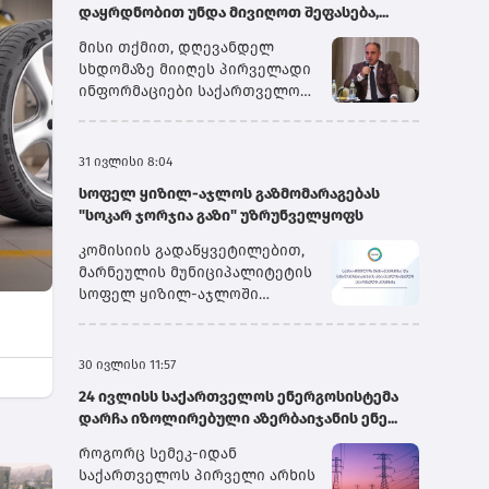
დაყრდნობით უნდა მივიღოთ შეფასება,...
მისი თქმით, დღევანდელ
სხდომაზე მიიღეს პირველადი
ინფორმაციები საქართველოს
სახელმწიფო
ელექტროსისტემიდან და სხვა
პირებიდან, თუმცა გარკვეული
31 ივლისი 8:04
ინფორმაცია ჯერ კიდევ
სოფელ ყიზილ-აჯლოს გაზმომარაგებას
დამუშავების რეჟიმშია.
"სოკარ ჯორჯია გაზი" უზრუნველყოფს
„ყველაფრის თავმოყრის
შემდეგ ჩვენ შეგვეძლება,
კომისიის გადაწყვეტილებით,
გავაკეთოთ საბოლოო
მარნეულის მუნიციპალიტეტის
დასკვნები. წინასწარი
სოფელ ყიზილ-აჯლოში
შეფასებით, მეორე სისტემური
არსებული ბუნებრივი გაზის
ავარიის გამომწვევი მიზეზი
აბონენტების უწყვეტი და
იყო „იმერეთის“ მაღალი
უსაფრთხო მომარაგების
30 ივლისი 11:57
ძაბვის გადამცემ ხაზზე
მიზნით, მიმდინარე წლის
არსებული ავარია, რომელიც
24 ივლისს საქართველოს ენერგოსისტემა
პირველი აგვისტოდან შპს
მერე უკვე გადაეცა მთელ
დარჩა იზოლირებული აზერბაიჯანის ენე...
„სოკარ ჯორჯია გაზი“
სისტემას და სისტემაში
უზრუნველყოფს ბუნებრივი
როგორც სემეკ-იდან
არსებულმა გამორთვის –
გაზის განაწილების
საქართველოს პირველი არხის
ძალიან მარტივ ენაზე რომ