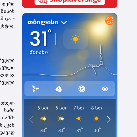
ძლიერი
ვნისის
მიკა -
სტია,
რველი
ვეული
კვლავ
რველი
რთხელ
 სამი
ი აშშ-
ს უკან
ედავად