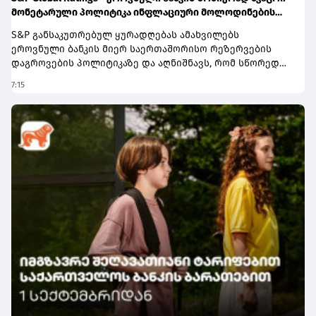
მონეტარული პოლიტიკა ინფლაციური მოლოდინების
სათანადო დონეზე შენარჩუნებას უწყობს ხელს
S&P განსაკუთრებულ ყურადღებას ამახვილებს
ეროვნული ბანკის მიერ საერთაშორისო რეზერვების
დაგროვების პოლიტიკაზე და აღნიშნავს, რომ სწორედ
საერთაშორისო რეზერვების განგრძობადი ზრდა
7:15
წარმოადგენს პერსპექტივის გაუმჯობესების ერთ-ერთ
მთავარ ფაქტორს. სააგენტოს შეფასებით, რეზერვების
ზრდამ მნიშვნელოვნად გააძლიერა ქვეყნის საგარეო
ლიკვიდობის ბუფერები და შეამცირა გარე შოკებისადმი
მოწყვლადობა.ანგარიშში აღნიშნულია, რომ რეზერვების
დაგროვებას ხელი შეუწყო ქვეყნის საგარეო პოზიციის
გაუმჯობესებამ. კერძოდ, მიმდინარე ანგარიშის
დეფიციტი, რომელიც ათწლეულის წინ მშპ-ის 10%-ს
აღემატებოდა, 2025 წელს ისტორიულ მინიმუმამდე, 2.6%-
მდე, შემცირდა. ამასთან, გაგრძელდა ფინანსური
დოლარიზაციის შემცირების ტენდენცია. ამ ფაქტორებმა
კი ეროვნულ ბანკს უცხოური ვალუტის წმინდა
შესყიდვების გაგრძელების შესაძლებლობა მისცა.
შედეგად, 2026 წლის იანვარ-ივნისში წმინდა
შესყიდვებმა დაახლოებით 2.1 მილიარდი აშშ დოლარი
შეადგინა.S&P ასევე დადებითად აფასებს საქართველოს