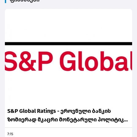
S&P Global Ratings - ეროვნული ბანკის
ზომიერად მკაცრი მონეტარული პოლიტიკა
ინფლაციური მოლოდინების სათანადო
7:15
დონეზე შენარჩუნებას უწყობს ხელს