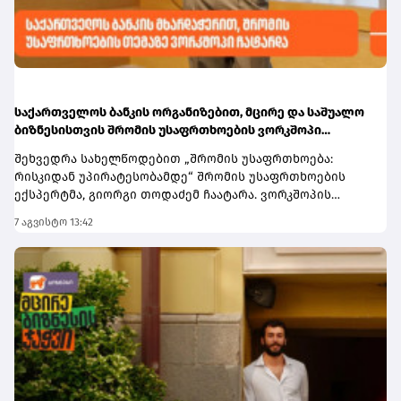
მობილბანკიდანდა sCoolApp-დან არის
შესაძლებელი.დამატებითი ინფორმაციის მისაღებად
ეწვიეთ ბმულს.
საქართველოს ბანკის ორგანიზებით, მცირე და საშუალო
ბიზნესისთვის შრომის უსაფრთხოების ვორკშოპი
გაიმართა
შეხვედრა სახელწოდებით „შრომის უსაფრთხოება:
რისკიდან უპირატესობამდე“ შრომის უსაფრთხოების
ექსპერტმა, გიორგი თოდაძემ ჩაატარა. ვორკშოპის
ფარგლებში მონაწილეებმა მიიღეს პრაქტიკული ცოდნა
7 აგვისტო 13:42
იმის შესახებ, თუ როგორ იქცევა უსაფრთხოების
სტანდარტების დანერგვა ბიზნესის მდგრადი
განვითარების, ფინანსური სტაბილურობისა და
რეპუტაციის გაძლიერების ინსტრუმენტად.ღონისძიებაზე
განხილული იყო ისეთი მნიშვნელოვანი საკითხები,
როგორიცაა უსაფრთხოების ეკონომიკა და ინვესტიციის
უკუგება (ROI); როგორ გადაიქცეს უსაფრთხოება ბიზნესის
სტრატეგიულ უპირატესობად; თანამშრომელთა
რესურსების მართვა; ლიდერის როლი უსაფრთხოების
კულტურის ჩამოყალიბებაში და ნდობაზე დაფუძნებული