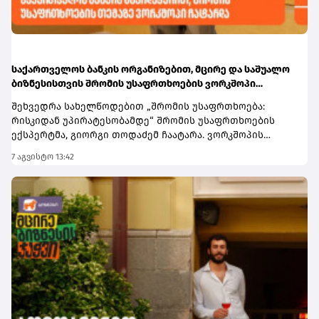
ეწვიეთ ბმულს.
საქართველოს ბანკის ორგანიზებით, მცირე და საშუალო
ბიზნესისთვის შრომის უსაფრთხოების ვორკშოპი
გაიმართა
შეხვედრა სახელწოდებით „შრომის უსაფრთხოება:
რისკიდან უპირატესობამდე“ შრომის უსაფრთხოების
ექსპერტმა, გიორგი თოდაძემ ჩაატარა. ვორკშოპის
ფარგლებში მონაწილეებმა მიიღეს პრაქტიკული ცოდნა
7 აგვისტო 13:42
იმის შესახებ, თუ როგორ იქცევა უსაფრთხოების
სტანდარტების დანერგვა ბიზნესის მდგრადი
განვითარების, ფინანსური სტაბილურობისა და
რეპუტაციის გაძლიერების ინსტრუმენტად.ღონისძიებაზე
განხილული იყო ისეთი მნიშვნელოვანი საკითხები,
როგორიცაა უსაფრთხოების ეკონომიკა და ინვესტიციის
უკუგება (ROI); როგორ გადაიქცეს უსაფრთხოება ბიზნესის
სტრატეგიულ უპირატესობად; თანამშრომელთა
რესურსების მართვა; ლიდერის როლი უსაფრთხოების
კულტურის ჩამოყალიბებაში და ნდობაზე დაფუძნებული
სამუშაო გარემოს შექმნა.მონაწილეებმა ასევე მიიღეს