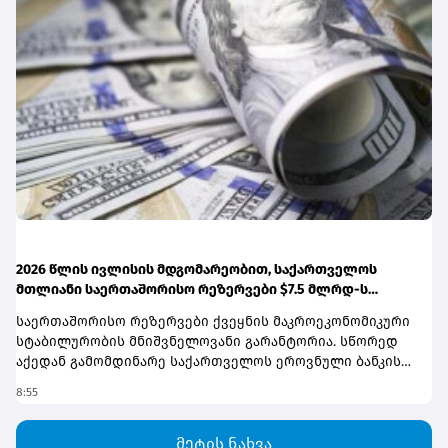
მომხმარებლებს შეუძლიათ თანხის ნაწილი გადაიხადონ
და დარჩენილი თანხა მომდევნო თვეებზე
გადაანაწილონ.ინფორმაციისთვის, შეთავაზებით
სარგებლობა შესაძლებელია მხოლოდ კომფორტერის
ყაზბეგის ფილიალში, ნაწილ-ნაწილ გადახდის მეთოდის
გამოყენებისას.
2026 წლის ივლისის მდგომარეობით, საქართველოს
მთლიანი საერთაშორისო რეზერვები $7.5 მლრდ-ს
აჭარბებს
საერთაშორისო რეზერვები ქვეყნის მაკროეკონომიკური
სტაბილურობის მნიშვნელოვანი გარანტორია. სწორედ
აქედან გამომდინარე საქართველოს ეროვნული ბანკის
გრძელვადიანი პოლიტიკა ყოველთვის მიმართულია
8:55
რეზერვების დაგროვებასა და სარეზერვო აქტივების
ეფექტურ მართვაზე. როდესაც სავალუტო ბაზარი და
მაკროეკონომიკური მდგომარეობა ამის შესაძლებლობას
მეტის ნახვა