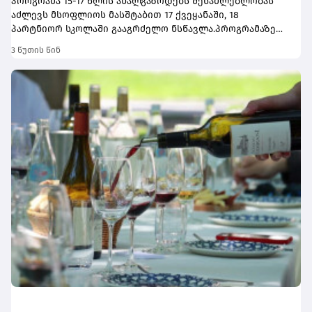
პროგრამა 15-17 წლის ახალგაზრდებს შესაძლებლობას
აძლევს მსოფლიოს მასშტაბით 17 ქვეყანაში, 18
პარტნიორ სკოლაში გააგრძელო ნსწავლა.პროგრამაზე
მიღება დაიწყო და 30 სექტემბერს დასრულდება.
3 წუთის წინ
რეგისტრაციისთვის ეწვიეთ
ვებგვერდს. ინფორმაციისთვის, გაერთიანებული
მსოფლიოსკოლები (UWC) წარმოადგენს საერთაშორისო
საგანმანათლებლო მოძრაობას ახალგაზრდებისთვის,
რომლის მიზანია, განათლება გამოიყენოს როგორც ძალა
სხვადასხვაერისა და კულტურის დასაახლოებლად და ამ
გზითშეუწყოს ხელი მშვიდობიანი და მდგრადიმომავლის
შექმნას. UWC მსოფლიოს სხვადასხვა კონტინენტის 18
საერთაშორისო სკოლასა დაკოლეჯს აერთიანებს.
პროგრამის ფარგლებში სწავლება მიმდინარეობს 17
სხვადასხვა ქვეყანაში, მათ შორის − კანადაში, აშშ-ში,
ჩინეთში, იაპონიაში, ტაილანდში, გერმანიასა და
იტალიაში.საქართველოს ბანკმა UWC Georgia-სთან
თანამშრომლობა 2025 წელს დაიწყო და უკვეგამოავლინა
2 სტიპენდიატი. საქართველოს ბანკის მხარდაჭერით,
ქართველ მოსწავლეებს აქვთ უნიკალური
შესაძლებლობა, დაეუფლონ საერთაშორისო
ბაკალავრიატის (IB) პროგრამას დაიცხოვრონ
მულტიკულტურულ გარემოშითანატოლებთან