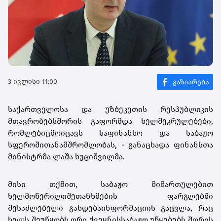
3 ივლისი 11:00
საქართველოსა
და
უზბეკეთის
რესპუბლიკის
მთავრობებს
შორის
გაფორმდა
ხელშეკრულებები,
რომლებიც
მოიცავს
საფინანსო
და
საბაჟო
სფეროში
თანამშრომლობას, - განაცხადა ფინანსთა
მინისტრმა ლაშა
ხუციშვილმა.
მისი
თქმით,
საბაჟო
მიმართულებით
ხელმოწერილი
შეთანხმების
ფარგლებში
შესაძლებელი
გახდება
ინფორმაციის
გაცვლა,
რაც
ხელს
შეუწყობს
ორი
ქვეყნის
საბაჟო
უწყებებს
შორის