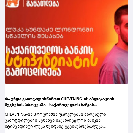
მოქალაქეა, საქართველოს ბანკის თანამშრომლების
გარდა. მონაწილეობისთვის საჭიროა, მომხმარებელმა
მიღებული გზავნილი საქართველოს ბანკის მობილბანკის
ან ინტერნეტბანკის საშუალებით გაანაღდოს. თითოეულ
განაღდებულ 150 ლარზე გათამაშების ერთი ბილეთი
ენიჭება, რაც მოგების შანსს ზრდის.კამპანიაში
მონაწილეობა ემიგრანტებსაც შეუძლიათ. ამისთვის
საჭიროა, გზავნილი საკუთარ თავს გამოუგზავნონ, ხოლო
თანხა საქართველოს ბანკის მობილბანკის ან
ინტერნეტბანკის საშუალებით გაანაღდონ.გზავნილის
კამპანიის შესახებ ყველა საჭირო ინფორმაციას
გაეცანით ამ ბმულზე.
რა უნდა გაითვალისწინოთ CHEVENING-ის აპლიკაციის
შევსების პროცესში - საქართველოს ბანკის
სტიპენდიატის, ლუკა ხუნდაძის რჩევები
CHEVENING-ის პროგრამის ფარგლებში მიღებული
გამოცდილების შესახებ საქართველოს ბანკის
სტიპენდიატი ლუკა ხუნდაძე გვესაუბრება.ლუკა
მეწარმეობისა და ინოვაციების ერთწლიან სამაგისტრო