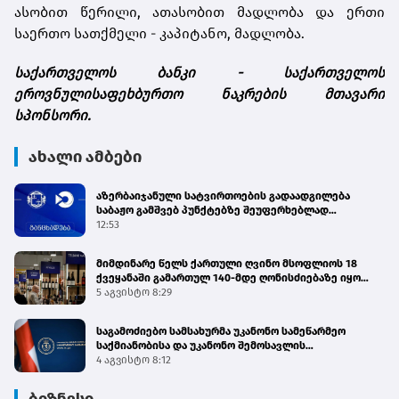
ასობით წერილი, ათასობით მადლობა და ერთი
საერთო სათქმელი - კაპიტანო, მადლობა.
საქართველოს
ბანკი
-
საქართველოს
ეროვნული
საფეხბურთო
ნაკრების
მთავარი
სპონსორი
.
ახალი ამბები
აზერბაიჯანული სატვირთოების გადაადგილება
საბაჟო გამშვებ პუნქტებზე შეუფერხებლად
მიმდინარეობს - შემოსავლების სამსახური
12:53
მიმდინარე წელს ქართული ღვინო მსოფლიოს 18
ქვეყანაში გამართულ 140-მდე ღონისძიებაზე იყო
წარმოდგენილი
5 აგვისტო 8:29
საგამოძიებო სამსახურმა უკანონო სამეწარმეო
საქმიანობისა და უკანონო შემოსავლის
ლეგალიზაციის ფაქტებზე 4 პირი დააკავა
4 აგვისტო 8:12