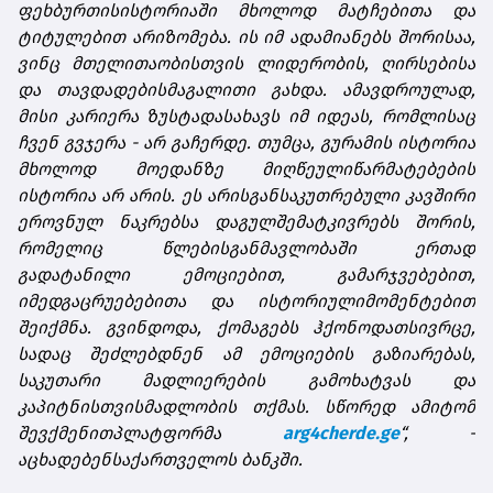
ფეხბურთის
ისტორიაში
მხოლოდ
მატჩებითა
და
ტიტულებით
არ
იზომება
.
ის
იმ
ადამიანებს
შორისაა
,
ვინც
მთელი
თაობისთვის
ლიდერობის
,
ღირსებისა
და
თავდადების
მაგალითი
გახდა
.
ამავდროულად
,
მისი
კარიერა
ზუსტად
ასახავს
იმ
იდეას
,
რომლისაც
ჩვენ
გვჯერა
-
არ
გაჩერდე
.
თუმცა
,
გურამის
ისტორია
მხოლოდ
მოედანზე
მიღწეული
წარმატებების
ისტორია
არ
არის
.
ეს
არის
განსაკუთრებული
კავშირი
ეროვნულ
ნაკრებსა
და
გულშემატკივრებს
შორის
,
რომელიც
წლების
განმავლობაში
ერთად
გადატანილი
ემოციებით
,
გამარჯვებებით
,
იმედგაცრუებებითა
და
ისტორიული
მომენტებით
შეიქმნა
.
გვინდოდა
,
ქომაგებს
ჰქონოდათ
სივრცე
,
სადაც
შეძლებდნენ
ამ
ემოციების
გაზიარებას
,
საკუთარი
მადლიერების
გამოხატვას
და
კაპიტნისთვის
მადლობის
თქმას
.
სწორედ
ამიტომ
შევქმენით
პლატფორმა
arg4cherde.ge
“, -
აცხადებენ
საქართველოს
ბანკში
.