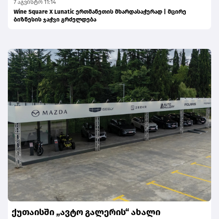
7 აგვისტო 11:14
Wine Square X Lunatic ერთმანეთის მხარდასაჭერად | მცირე
ბიზნესის ჯაჭვი გრძელდება
ქუთაისში „ავტო გალერის“ ახალი