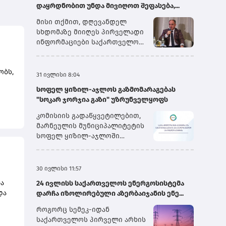
დაყრდნობით უნდა მივიღოთ შეფასება,...
მისი თქმით, დღევანდელ
სხდომაზე მიიღეს პირველადი
ინფორმაციები საქართველოს
სახელმწიფო
ელექტროსისტემიდან და სხვა
ობს,
პირებიდან, თუმცა გარკვეული
31 ივლისი 8:04
ინფორმაცია ჯერ კიდევ
სოფელ ყიზილ-აჯლოს გაზმომარაგებას
დამუშავების რეჟიმშია.
"სოკარ ჯორჯია გაზი" უზრუნველყოფს
„ყველაფრის თავმოყრის
რი
შემდეგ ჩვენ შეგვეძლება,
კომისიის გადაწყვეტილებით,
გავაკეთოთ საბოლოო
მარნეულის მუნიციპალიტეტის
დასკვნები. წინასწარი
სოფელ ყიზილ-აჯლოში
შეფასებით, მეორე სისტემური
არსებული ბუნებრივი გაზის
მა
ავარიის გამომწვევი მიზეზი
აბონენტების უწყვეტი და
ების
იყო „იმერეთის“ მაღალი
უსაფრთხო მომარაგების
30 ივლისი 11:57
ძაბვის გადამცემ ხაზზე
მიზნით, მიმდინარე წლის
ის
ა
არსებული ავარია, რომელიც
24 ივლისს საქართველოს ენერგოსისტემა
პირველი აგვისტოდან შპს
და
მერე უკვე გადაეცა მთელ
დარჩა იზოლირებული აზერბაიჯანის ენე...
„სოკარ ჯორჯია გაზი“
სისტემას და სისტემაში
უზრუნველყოფს ბუნებრივი
როგორც სემეკ-იდან
ომრე
არსებულმა გამორთვის –
გაზის განაწილების
საქართველოს პირველი არხის
შვებ
ძალიან მარტივ ენაზე რომ