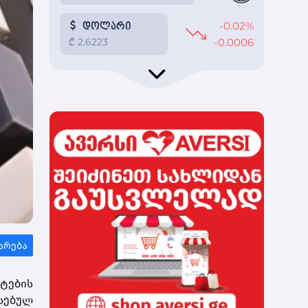
ტების
რსებულ