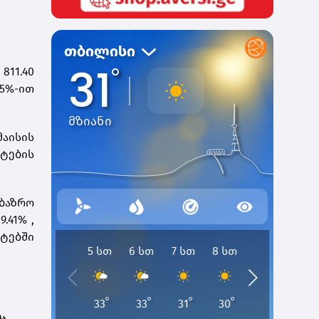
811.40
5%-ით
მაისის
ტების
აბაზრო
.41% ,
ტებში
მა