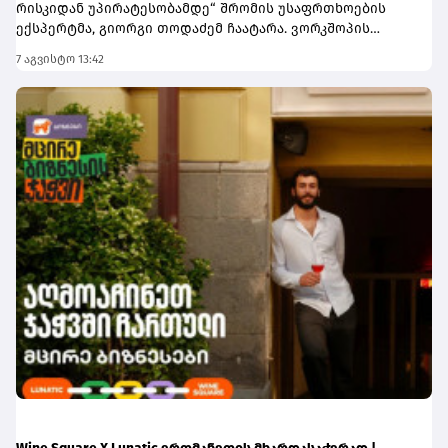
რისკიდან უპირატესობამდე“ შრომის უსაფრთხოების
ექსპერტმა, გიორგი თოდაძემ ჩაატარა. ვორკშოპის
ფარგლებში მონაწილეებმა მიიღეს პრაქტიკული ცოდნა
7 აგვისტო 13:42
იმის შესახებ, თუ როგორ იქცევა უსაფრთხოების
სტანდარტების დანერგვა ბიზნესის მდგრადი
განვითარების, ფინანსური სტაბილურობისა და
რეპუტაციის გაძლიერების ინსტრუმენტად.ღონისძიებაზე
განხილული იყო ისეთი მნიშვნელოვანი საკითხები,
როგორიცაა უსაფრთხოების ეკონომიკა და ინვესტიციის
უკუგება (ROI); როგორ გადაიქცეს უსაფრთხოება ბიზნესის
სტრატეგიულ უპირატესობად; თანამშრომელთა
რესურსების მართვა; ლიდერის როლი უსაფრთხოების
კულტურის ჩამოყალიბებაში და ნდობაზე დაფუძნებული
სამუშაო გარემოს შექმნა.მონაწილეებმა ასევე მიიღეს
პრაქტიკული რეკომენდაციები კრიზისების მართვისა და
ბიზნესის უწყვეტობის დაგეგმვის (BCP) მიმართულებით -
როგორ მოემზადონ კომპანიები ფორსმაჟორული
სიტუაციებისთვის და შეამცირონ შესაძლო ფინანსური
თუ ოპერაციული რისკები.„საქართველოს ბანკი მცირე და
საშუალო ბიზნესის მხარდასაჭერად მუდმივად ქმნის
ახალ შესაძლებლობებს. მოხარული ვართ, რომ გვაქვს
შესაძლებლობა, ბიზნესის წარმომადგენლებს