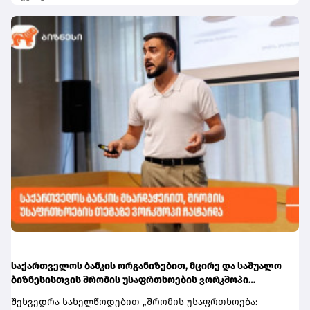
მიიღებენ.შეღავათიანი ტარიფით სარგებლობა
იქნება.სარეიტინგო სააგენტო ასევე ხაზს უსვამს
შეუძლიათ იმ მოსწავლეებსა და სტუდენტებს,
საქართველოს საფინანსო სექტორის მდგრადობას. მათი
რომლებსაც აქვთ შესაბამისი აქტიური სტატუსი და
შეფასებით, საბანკო სისტემა რჩება კარგად
ფლობენ საქართველოს ბანკის sCool Card ან Student Card.
კაპიტალიზებული, მაღალლიკვიდური და მომგებიანი.
ბარათების მფლობელებისთვის შეღავათი პირველი
ამასთან, ეროვნული ბანკის ეფექტიანი
სექტემბრიდან ავტომატურად
მაკროპრუდენციული და საზედამხედველო პოლიტიკა
გააქტიურდება.ინფორმაციისთვის, ქუთაისის უმაღლეს
მნიშვნელოვან როლს ასრულებს ფინანსური
სასწავლებლებში წელს ჩარიცხული სტუდენტები
სტაბილურობის განმტკიცებაში, საბანკო სექტორის
შეღავათიანი ტარიფით სარგებლობას სტუდენტური
მდგრადობის გაძლიერებასა და ფინანსური
სტატუსის გააქტიურებისთანავე
დოლარიზაციის შემდგომ შემცირებაში. სარეიტინგო
შეძლებენ.მომხმარებლებს, რომლებსაც საქართველოს
სააგენტოს შეფასებით, საქართველოს საბანკო
ბანკის sCool Card ან Student Card ჯერ არ აქვთ, მისი
რეგულირების ჩარჩო ფართოდ შეესაბამება
შეკვეთა, ონლაინ, მარტივად, რამდენიმე წამში
საერთაშორისო სტანდარტებს.
მობილბანკიდანდა sCoolApp-დან არის
შესაძლებელი.დამატებითი ინფორმაციის მისაღებად
ეწვიეთ ბმულს.
საქართველოს ბანკის ორგანიზებით, მცირე და საშუალო
ბიზნესისთვის შრომის უსაფრთხოების ვორკშოპი
გაიმართა
შეხვედრა სახელწოდებით „შრომის უსაფრთხოება: