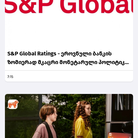
S&P Global Ratings - ეროვნული ბანკის
ზომიერად მკაცრი მონეტარული პოლიტიკა
ინფლაციური მოლოდინების სათანადო
7:15
დონეზე შენარჩუნებას უწყობს ხელს