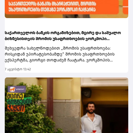
საქართველოს ბანკის ორგანიზებით, მცირე და საშუალო
ბიზნესისთვის შრომის უსაფრთხოების ვორკშოპი
გაიმართა
შეხვედრა სახელწოდებით „შრომის უსაფრთხოება:
რისკიდან უპირატესობამდე“ შრომის უსაფრთხოების
ექსპერტმა, გიორგი თოდაძემ ჩაატარა. ვორკშოპის
ფარგლებში მონაწილეებმა მიიღეს პრაქტიკული ცოდნა
7 აგვისტო 13:42
იმის შესახებ, თუ როგორ იქცევა უსაფრთხოების
სტანდარტების დანერგვა ბიზნესის მდგრადი
განვითარების, ფინანსური სტაბილურობისა და
რეპუტაციის გაძლიერების ინსტრუმენტად.ღონისძიებაზე
განხილული იყო ისეთი მნიშვნელოვანი საკითხები,
როგორიცაა უსაფრთხოების ეკონომიკა და ინვესტიციის
უკუგება (ROI); როგორ გადაიქცეს უსაფრთხოება ბიზნესის
სტრატეგიულ უპირატესობად; თანამშრომელთა
რესურსების მართვა; ლიდერის როლი უსაფრთხოების
კულტურის ჩამოყალიბებაში და ნდობაზე დაფუძნებული
სამუშაო გარემოს შექმნა.მონაწილეებმა ასევე მიიღეს