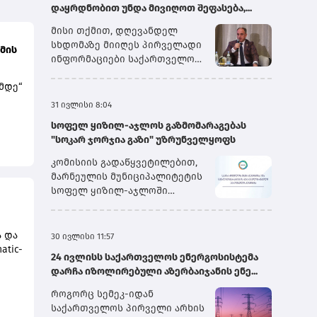
დაყრდნობით უნდა მივიღოთ შეფასება,...
მისი თქმით, დღევანდელ
სხდომაზე მიიღეს პირველადი
მის
ინფორმაციები საქართველოს
სახელმწიფო
მდე“
ელექტროსისტემიდან და სხვა
პირებიდან, თუმცა გარკვეული
31 ივლისი 8:04
ინფორმაცია ჯერ კიდევ
სოფელ ყიზილ-აჯლოს გაზმომარაგებას
ი
დამუშავების რეჟიმშია.
"სოკარ ჯორჯია გაზი" უზრუნველყოფს
„ყველაფრის თავმოყრის
შემდეგ ჩვენ შეგვეძლება,
კომისიის გადაწყვეტილებით,
ა
გავაკეთოთ საბოლოო
მარნეულის მუნიციპალიტეტის
ად;
დასკვნები. წინასწარი
სოფელ ყიზილ-აჯლოში
შეფასებით, მეორე სისტემური
არსებული ბუნებრივი გაზის
ავარიის გამომწვევი მიზეზი
აბონენტების უწყვეტი და
ების
იყო „იმერეთის“ მაღალი
უსაფრთხო მომარაგების
ა და
30 ივლისი 11:57
გორ
ძაბვის გადამცემ ხაზზე
მიზნით, მიმდინარე წლის
tic-
არსებული ავარია, რომელიც
24 ივლისს საქართველოს ენერგოსისტემა
პირველი აგვისტოდან შპს
 და
მერე უკვე გადაეცა მთელ
დარჩა იზოლირებული აზერბაიჯანის ენე...
„სოკარ ჯორჯია გაზი“
ებს
ს.
სისტემას და სისტემაში
უზრუნველყოფს ბუნებრივი
როგორც სემეკ-იდან
ს
არსებულმა გამორთვის –
გაზის განაწილების
საქართველოს პირველი არხის
ს
ძალიან მარტივ ენაზე რომ