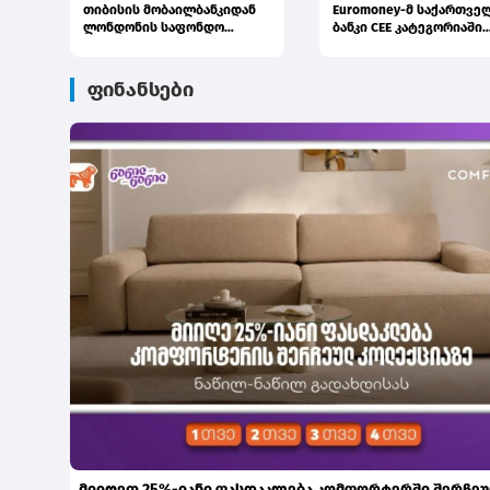
თიბისის მობაილბანკიდან
Euromoney-მ საქართვე
ლონდონის საფონდო
ბანკი CEE კატეგორიაში
ბირჟაზე ინვესტირება უკვე
საუკეთესო ბანკად დაასა
ელემე...
ფინანსები
მიიღეთ 25%-იანი ფასდაკლება კომფორტერში შერჩე