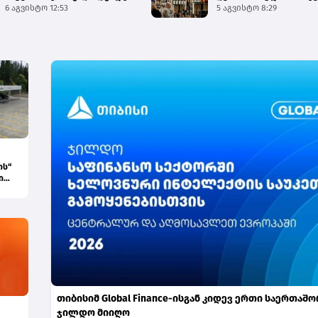
საბაჟო გამშვებ პუნქტებზე
6 აგვისტო 12:53
გამართულ 140-მდე ღო..
5 აგვისტო 8:29
შეუფე...
ის“
ი
თიბისიმ Global Finance-ისგან კიდევ ერთი საერთაშ
ჯილდო მიიღო