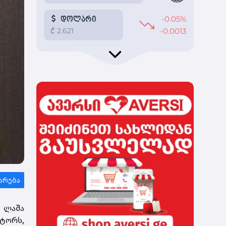
ი ლაშა
ქტორს,