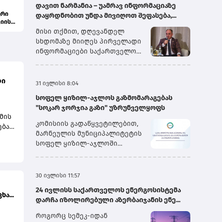
დავით ნარმანია – უამრავ ინფორმაციაზე
ური
დაყრდნობით უნდა მივიღოთ შეფასება,...
ციის
მისი თქმით, დღევანდელ
სხდომაზე მიიღეს პირველადი
ინფორმაციები საქართველოს
სახელმწიფო
ელექტროსისტემიდან და სხვა
პირებიდან, თუმცა გარკვეული
ლი
31 ივლისი 8:04
ინფორმაცია ჯერ კიდევ
სოფელ ყიზილ-აჯლოს გაზმომარაგებას
დამუშავების რეჟიმშია.
"სოკარ ჯორჯია გაზი" უზრუნველყოფს
„ყველაფრის თავმოყრის
მის
შემდეგ ჩვენ შეგვეძლება,
კომისიის გადაწყვეტილებით,
ება
გავაკეთოთ საბოლოო
მარნეულის მუნიციპალიტეტის
ზე
დასკვნები. წინასწარი
სოფელ ყიზილ-აჯლოში
შეფასებით, მეორე სისტემური
არსებული ბუნებრივი გაზის
ავარიის გამომწვევი მიზეზი
აბონენტების უწყვეტი და
იყო „იმერეთის“ მაღალი
უსაფრთხო მომარაგების
30 ივლისი 11:57
ისა
ძაბვის გადამცემ ხაზზე
მიზნით, მიმდინარე წლის
არსებული ავარია, რომელიც
24 ივლისს საქართველოს ენერგოსისტემა
პირველი აგვისტოდან შპს
ა...
მერე უკვე გადაეცა მთელ
დარჩა იზოლირებული აზერბაიჯანის ენე...
„სოკარ ჯორჯია გაზი“
სისტემას და სისტემაში
უზრუნველყოფს ბუნებრივი
როგორც სემეკ-იდან
ბისა
არსებულმა გამორთვის –