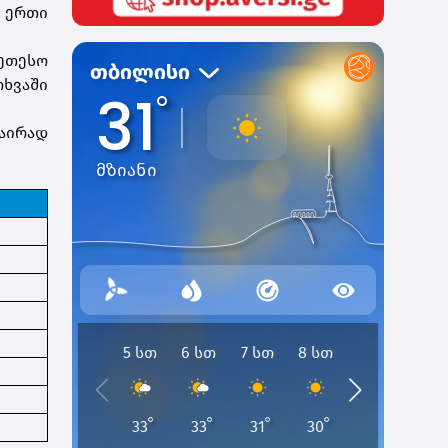
. ერთი
კეთესო
თხვაში
ნაირად