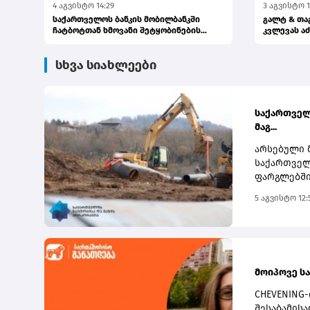
4 აგვისტო 14:29
3 აგვისტო 1
საქართველოს ბანკის მობილბანკში
გალტ & თა
ჩატბოტთან ხმოვანი შეტყობინების
კვლევას ა
გაგზავნა...
პუბლიკაცია
სხვა სიახლეები
საქართველ
მაგ...
არსებული 
საქართველ
ფარგლებში
მიიღო, რო
5 აგვისტო 12:
მომზადებუ
სკოპინგის
პლატფორმა
წინადადებ
და გაზის 
მოიპოვე სა
მაგისტრალ
მშენებლობ
CHEVENING-
გამტარუნა
შესაბამის