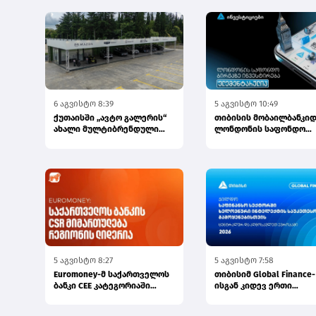
6 აგვისტო 8:39
5 აგვისტო 10:49
ქუთაისში „ავტო გალერის“
თიბისის მობაილბანკიდ
ახალი მულტიბრენდული
ლონდონის საფონდო
სივრცე გაიხსნა
ბირჟაზე ინვესტირება უ
ელემე...
5 აგვისტო 8:27
5 აგვისტო 7:58
Euromoney-მ საქართველოს
თიბისიმ Global Finance-
ბანკი CEE კატეგორიაში
ისგან კიდევ ერთი
საუკეთესო ბანკად დაასახე...
საერთაშორისო ჯილდო
მიიღო