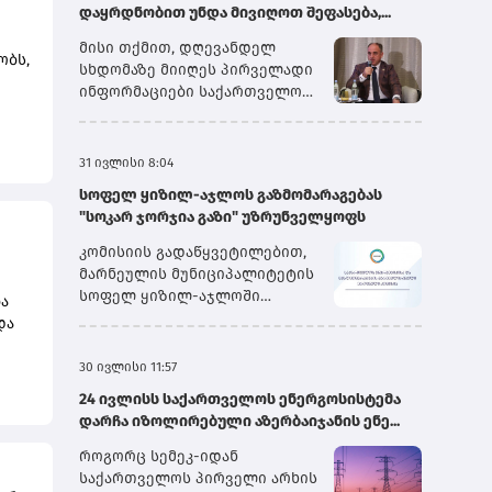
დაყრდნობით უნდა მივიღოთ შეფასება,...
მისი თქმით, დღევანდელ
ობს,
სხდომაზე მიიღეს პირველადი
ინფორმაციები საქართველოს
სახელმწიფო
ელექტროსისტემიდან და სხვა
რი
პირებიდან, თუმცა გარკვეული
31 ივლისი 8:04
ინფორმაცია ჯერ კიდევ
სოფელ ყიზილ-აჯლოს გაზმომარაგებას
დამუშავების რეჟიმშია.
"სოკარ ჯორჯია გაზი" უზრუნველყოფს
„ყველაფრის თავმოყრის
მა
შემდეგ ჩვენ შეგვეძლება,
კომისიის გადაწყვეტილებით,
ების
გავაკეთოთ საბოლოო
მარნეულის მუნიციპალიტეტის
დასკვნები. წინასწარი
სოფელ ყიზილ-აჯლოში
ის
ა
შეფასებით, მეორე სისტემური
არსებული ბუნებრივი გაზის
და
ავარიის გამომწვევი მიზეზი
აბონენტების უწყვეტი და
იყო „იმერეთის“ მაღალი
უსაფრთხო მომარაგების
ომრე
30 ივლისი 11:57
ძაბვის გადამცემ ხაზზე
მიზნით, მიმდინარე წლის
შვებ
არსებული ავარია, რომელიც
24 ივლისს საქართველოს ენერგოსისტემა
პირველი აგვისტოდან შპს
ბში
მერე უკვე გადაეცა მთელ
დარჩა იზოლირებული აზერბაიჯანის ენე...
„სოკარ ჯორჯია გაზი“
პ
სისტემას და სისტემაში
უზრუნველყოფს ბუნებრივი
როგორც სემეკ-იდან
არსებულმა გამორთვის –
გაზის განაწილების
საქართველოს პირველი არხის
ძალიან მარტივ ენაზე რომ