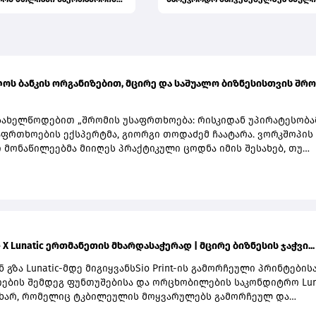
პრემიერი
ოს ბანკის ორგანიზებით, მცირე და საშუალო ბიზნესისთვის შრო
სახელწოდებით „შრომის უსაფრთხოება: რისკიდან უპირატესობა
აფრთხოების ექსპერტმა, გიორგი თოდაძემ ჩაატარა. ვორკშოპის
 მონაწილეებმა მიიღეს პრაქტიკული ცოდნა იმის შესახებ, თუ
ევა უსაფრთხოების სტანდარტების დანერგვა ბიზნესის მდგრად
ბის, ფინანსური სტაბილურობისა და რეპუტაციის გაძლიერების
ტად.ღონისძიებაზე განხილული იყო ისეთი მნიშვნელოვანი
, როგორიცაა უსაფრთხოების ეკონომიკა და ინვესტიციის უკუგებ
გორ გადაიქცეს უსაფრთხოება ბიზნესის სტრატეგიულ უპირატესობ
ელთა რესურსების მართვა; ლიდერის როლი უსაფრთხოების
e X Lunatic ერთმანეთის მხარდასაჭერად | მცირე ბიზნესის ჯაჭვი...
ჩამოყალიბებაში და ნდობაზე დაფუძნებული სამუშაო გარემოს
ნაწილეებმა ასევე მიიღეს პრაქტიკული რეკომენდაციები კრიზის
დან გზა Lunatic-მდე მიგიყვანსSio Print-ის გამორჩეული პრინტების
და ბიზნესის უწყვეტობის დაგეგმვის (BCP) მიმართულებით - რო
ების შემდეგ ფუნთუშებისა და ორცხობილების საკონდიტრო Luna
 კომპანიები ფორსმაჟორული სიტუაციებისთვის და შეამცირონ
იხარ, რომელიც ტკბილეულის მოყვარულებს გამორჩეულ და
ინანსური თუ ოპერაციული რისკები.„საქართველოს ბანკი მცირე
ვრებელ ატმოსფეროსა და მრავალფეროვან, ხელნაკეთ დესერტ