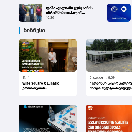
ლაშა ავალიანი გურჯაანის
ინტერმუნიციპალურ
თავშესაფარში ძაღლების
10:26
ჰიპერპო...
ბიზნესი
11:14
6 აგვისტო 8:39
Wine Square X Lunatic
ქუთაისში „ავტო გალერ
ერთმანეთის
ახალი მულტიბრენდულ
მხარდასაჭერად | მცირე
სივრცე გაიხსნა
ბიზნესის ჯაჭვი...