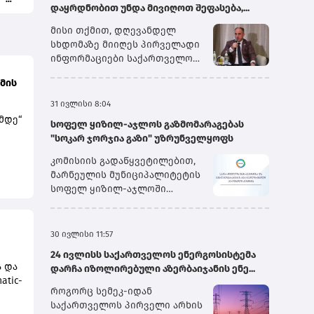
დაყრდნობით უნდა მივიღოთ შეფასება,...
მისი თქმით, დღევანდელ
სხდომაზე მიიღეს პირველადი
ინფორმაციები საქართველოს
სახელმწიფო
მის
ელექტროსისტემიდან და სხვა
პირებიდან, თუმცა გარკვეული
31 ივლისი 8:04
ინფორმაცია ჯერ კიდევ
მდე“
სოფელ ყიზილ-აჯლოს გაზმომარაგებას
დამუშავების რეჟიმშია.
"სოკარ ჯორჯია გაზი" უზრუნველყოფს
„ყველაფრის თავმოყრის
შემდეგ ჩვენ შეგვეძლება,
კომისიის გადაწყვეტილებით,
ი
გავაკეთოთ საბოლოო
მარნეულის მუნიციპალიტეტის
დასკვნები. წინასწარი
სოფელ ყიზილ-აჯლოში
შეფასებით, მეორე სისტემური
არსებული ბუნებრივი გაზის
ა
ავარიის გამომწვევი მიზეზი
აბონენტების უწყვეტი და
ად;
იყო „იმერეთის“ მაღალი
უსაფრთხო მომარაგების
30 ივლისი 11:57
ძაბვის გადამცემ ხაზზე
მიზნით, მიმდინარე წლის
არსებული ავარია, რომელიც
24 ივლისს საქართველოს ენერგოსისტემა
პირველი აგვისტოდან შპს
ების
ა და
მერე უკვე გადაეცა მთელ
დარჩა იზოლირებული აზერბაიჯანის ენე...
„სოკარ ჯორჯია გაზი“
გორ
tic-
სისტემას და სისტემაში
უზრუნველყოფს ბუნებრივი
როგორც სემეკ-იდან
არსებულმა გამორთვის –
გაზის განაწილების
 და
საქართველოს პირველი არხის
ებს
ძალიან მარტივ ენაზე რომ