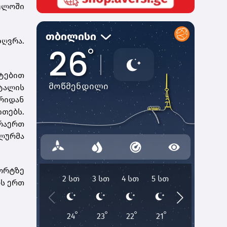
ელოში
ღვრა.
ტებით
იტალის
რიდან
ითებს.
რაერთ
ალურმა
ორტზე
ბს ერთ