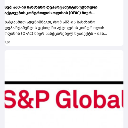
სებ: აშშ-ის სახაზინო დეპარტამენტის უცხოური
აქტივების კონტროლის ოფისის (OFAC) მიერ
სანქცირებული პირი არ წარმოადგენს საქართველოს
ხაზგასმით აღვნიშნავთ, რომ აშშ-ის სახაზინო
ეროვნული ბანკის რეგულირებულ სუბიექტს
დეპარტამენტის უცხოური აქტივების კონტროლის
ოფისის (OFAC) მიერ სანქცირებულ სუბიექტს - შპს
„შელბითს“ (SHPS SHELBIT) - ვირტუალური აქტივის
7:01
მომსახურების პროვაიდერად რეგისტრაციის თაობაზე
საქართველოს ეროვნული ბანკისთვის არ მოუმართავს
და შესაბამისად ის არ წარმოადგენს სებ-ის მიერ
რეგულირებულ სუბიექტს.ამასთან, სამეწარმეო
რეესტრის მონაცემების თანახმად, აღნიშნულ კომპანიას
გაუქმებული აქვს რეგისტრაცია.კიდევ ერთხელ
ხაზგასმით აღვნიშნავთ, რომ საქართველოს ეროვნული
ბანკის მარეგულირებელი ჩარჩო აწესებს ბაზარზე
შესვლისა და ოპერირების მკაცრ მოთხოვნებს და
წარმოადგენს მნიშვნელოვან ფილტრს უკანონო
საქმიანობასთან დაკავშირებული
სუბიექტებისთვის.ამასთან, ეროვნული ბანკის მიერ
შემუშავებული ვირტუალური აქტივის სერვისის
პროვაიდერების მარეგულირებელი ჩარჩო
შესაბამისობაშია ფულის გათეთრების წინააღმდეგ