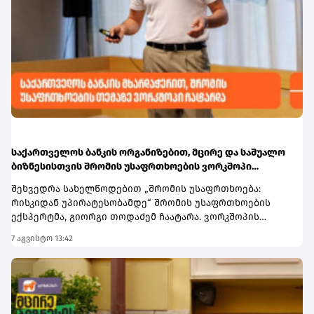
მდგრადობის გაძლიერებასა და ფინანსური
სტატუსის გააქტიურებისთანავე
დოლარიზაციის შემდგომ შემცირებაში. სარეიტინგო
შეძლებენ.მომხმარებლებს, რომლებსაც საქართველოს
სააგენტოს შეფასებით, საქართველოს საბანკო
ბანკის sCool Card ან Student Card ჯერ არ აქვთ, მისი
რეგულირების ჩარჩო ფართოდ შეესაბამება
შეკვეთა, ონლაინ, მარტივად, რამდენიმე წამში
საერთაშორისო სტანდარტებს.
მობილბანკიდანდა sCoolApp-დან არის
შესაძლებელი.დამატებითი ინფორმაციის მისაღებად
ეწვიეთ ბმულს.
საქართველოს ბანკის ორგანიზებით, მცირე და საშუალო
ბიზნესისთვის შრომის უსაფრთხოების ვორკშოპი
გაიმართა
შეხვედრა სახელწოდებით „შრომის უსაფრთხოება:
რისკიდან უპირატესობამდე“ შრომის უსაფრთხოების
ექსპერტმა, გიორგი თოდაძემ ჩაატარა. ვორკშოპის
ფარგლებში მონაწილეებმა მიიღეს პრაქტიკული ცოდნა
7 აგვისტო 13:42
იმის შესახებ, თუ როგორ იქცევა უსაფრთხოების
სტანდარტების დანერგვა ბიზნესის მდგრადი
განვითარების, ფინანსური სტაბილურობისა და
რეპუტაციის გაძლიერების ინსტრუმენტად.ღონისძიებაზე
განხილული იყო ისეთი მნიშვნელოვანი საკითხები,