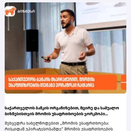
შეუძლიათ იმ მოსწავლეებსა და სტუდენტებს,
საქართველოს საფინანსო სექტორის მდგრადობას. მათი
რომლებსაც აქვთ შესაბამისი აქტიური სტატუსი და
შეფასებით, საბანკო სისტემა რჩება კარგად
ფლობენ საქართველოს ბანკის sCool Card ან Student Card.
კაპიტალიზებული, მაღალლიკვიდური და მომგებიანი.
ბარათების მფლობელებისთვის შეღავათი პირველი
ამასთან, ეროვნული ბანკის ეფექტიანი
სექტემბრიდან ავტომატურად
მაკროპრუდენციული და საზედამხედველო პოლიტიკა
გააქტიურდება.ინფორმაციისთვის, ქუთაისის უმაღლეს
მნიშვნელოვან როლს ასრულებს ფინანსური
სასწავლებლებში წელს ჩარიცხული სტუდენტები
სტაბილურობის განმტკიცებაში, საბანკო სექტორის
შეღავათიანი ტარიფით სარგებლობას სტუდენტური
მდგრადობის გაძლიერებასა და ფინანსური
სტატუსის გააქტიურებისთანავე
დოლარიზაციის შემდგომ შემცირებაში. სარეიტინგო
შეძლებენ.მომხმარებლებს, რომლებსაც საქართველოს
სააგენტოს შეფასებით, საქართველოს საბანკო
ბანკის sCool Card ან Student Card ჯერ არ აქვთ, მისი
რეგულირების ჩარჩო ფართოდ შეესაბამება
შეკვეთა, ონლაინ, მარტივად, რამდენიმე წამში
საერთაშორისო სტანდარტებს.
მობილბანკიდანდა sCoolApp-დან არის
შესაძლებელი.დამატებითი ინფორმაციის მისაღებად
ეწვიეთ ბმულს.
საქართველოს ბანკის ორგანიზებით, მცირე და საშუალო
ბიზნესისთვის შრომის უსაფრთხოების ვორკშოპი
გაიმართა
შეხვედრა სახელწოდებით „შრომის უსაფრთხოება:
რისკიდან უპირატესობამდე“ შრომის უსაფრთხოების