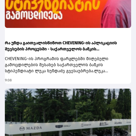
ინტერნეტბანკის საშუალებით გაანაღდონ.გზავნილის
კამპანიის შესახებ ყველა საჭირო ინფორმაციას
გაეცანით ამ ბმულზე.
რა უნდა გაითვალისწინოთ CHEVENING-ის აპლიკაციის
შევსების პროცესში - საქართველოს ბანკის
სტიპენდიატის, ლუკა ხუნდაძის რჩევები
CHEVENING-ის პროგრამის ფარგლებში მიღებული
გამოცდილების შესახებ საქართველოს ბანკის
სტიპენდიატი ლუკა ხუნდაძე გვესაუბრება.ლუკა
მეწარმეობისა და ინოვაციების ერთწლიან სამაგისტრო
9:08
პროგრამაზე ლონდონში, ბირბეკის უნივერსიტეტში
სრული დაფინანსებით სწავლობს. ის სარეკლამო
სააგენტო Quick-ის თანადამფუძნებელია.როგორც
იხსენებს, Chevening-ის კონკურსანტობა რაღაც კუთხით ამ
სფეროში მუშაობას ჰგავს:“ჩემი საქმიანობა
მეწარმეობასა და მარკეტინგთან ერთდროულად
მაკავშირებს. ორივე სფეროში წარმატება ძალისხმევაზე,
ჟინზე, სიჯიუტეზეა დამოკიდებული, მაგრამ რჩება რაღაც
ნაწილი, რომელშიც უნდა გაგიმართლოს. Chevening-ის