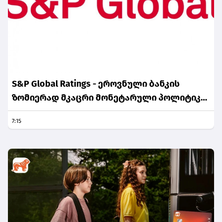
S&P Global Ratings - ეროვნული ბანკის
ზომიერად მკაცრი მონეტარული პოლიტიკა
ინფლაციური მოლოდინების სათანადო
7:15
დონეზე შენარჩუნებას უწყობს ხელს