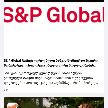
S&P Global Ratings - ეროვნული ბანკის ზომიერად მკაცრი
მონეტარული პოლიტიკა ინფლაციური მოლოდინების
სათანადო დონეზე შენარჩუნებას უწყობს ხელს
S&P განსაკუთრებულ ყურადღებას ამახვილებს
ეროვნული ბანკის მიერ საერთაშორისო რეზერვების
დაგროვების პოლიტიკაზე და აღნიშნავს, რომ სწორედ
საერთაშორისო რეზერვების განგრძობადი ზრდა
7:15
წარმოადგენს პერსპექტივის გაუმჯობესების ერთ-ერთ
მთავარ ფაქტორს. სააგენტოს შეფასებით, რეზერვების
ზრდამ მნიშვნელოვნად გააძლიერა ქვეყნის საგარეო
ლიკვიდობის ბუფერები და შეამცირა გარე შოკებისადმი