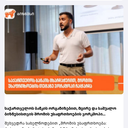
იქნება.სარეიტინგო სააგენტო ასევე ხაზს უსვამს
შეუძლიათ იმ მოსწავლეებსა და სტუდენტებს,
საქართველოს საფინანსო სექტორის მდგრადობას. მათი
რომლებსაც აქვთ შესაბამისი აქტიური სტატუსი და
შეფასებით, საბანკო სისტემა რჩება კარგად
ფლობენ საქართველოს ბანკის sCool Card ან Student Card.
კაპიტალიზებული, მაღალლიკვიდური და მომგებიანი.
ბარათების მფლობელებისთვის შეღავათი პირველი
ამასთან, ეროვნული ბანკის ეფექტიანი
სექტემბრიდან ავტომატურად
მაკროპრუდენციული და საზედამხედველო პოლიტიკა
გააქტიურდება.ინფორმაციისთვის, ქუთაისის უმაღლეს
მნიშვნელოვან როლს ასრულებს ფინანსური
სასწავლებლებში წელს ჩარიცხული სტუდენტები
სტაბილურობის განმტკიცებაში, საბანკო სექტორის
შეღავათიანი ტარიფით სარგებლობას სტუდენტური
მდგრადობის გაძლიერებასა და ფინანსური
სტატუსის გააქტიურებისთანავე
დოლარიზაციის შემდგომ შემცირებაში. სარეიტინგო
შეძლებენ.მომხმარებლებს, რომლებსაც საქართველოს
სააგენტოს შეფასებით, საქართველოს საბანკო
ბანკის sCool Card ან Student Card ჯერ არ აქვთ, მისი
რეგულირების ჩარჩო ფართოდ შეესაბამება
შეკვეთა, ონლაინ, მარტივად, რამდენიმე წამში
საერთაშორისო სტანდარტებს.
მობილბანკიდანდა sCoolApp-დან არის
შესაძლებელი.დამატებითი ინფორმაციის მისაღებად
ეწვიეთ ბმულს.
საქართველოს ბანკის ორგანიზებით, მცირე და საშუალო
ბიზნესისთვის შრომის უსაფრთხოების ვორკშოპი
გაიმართა
შეხვედრა სახელწოდებით „შრომის უსაფრთხოება: