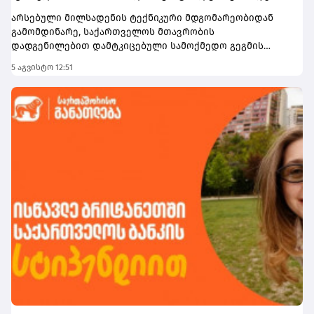
მშენებლობას გეგმავს
არსებული მილსადენის ტექნიკური მდგომარეობიდან
გამომდინარე, საქართველოს მთავრობის
დადგენილებით დამტკიცებული სამოქმედო გეგმის
ფარგლებში, კორპორაციამ ახალი გაზსადენის
5 აგვისტო 12:51
მშენებლობის გადაწყვეტილება მიიღო, რომელიც ძველ
ინფრასტრუქტურას სრულად ჩაანაცვლებს. პროექტზე
მომზადებულია გარემოსდაცვითი პროცედურებით
გათვალისწინებული სკოპინგისდასკვნაც. სახელმწიფო
შესყიდვების ერთიან ელექტრონულ პლატფორმაზე
შესაბამისი ტენდერის პირობები უკვე განთავსებულია.
წინადადებების მიღება 3 სექტემბერს
დასრულდება.საქართველოს ნავთობისა და გაზის
კორპორაციის მიმდინარე და დაგეგმილი პროექტები,
რომლებიც მაგისტრალური გაზსადენებისა და მათი
განშტოებების დაპროექტებასა და მშენებლობას
მოიცავს, მნიშვნელოვნად შეუწყობს ხელს სისტემის
გამტარუნარიანობის გაზრდას, მის სტაბილურ
ფუნქციონირებას, მოსახლეობისა და სტრატეგიული
ობიექტების უწყვეტ გაზმომარაგებას.