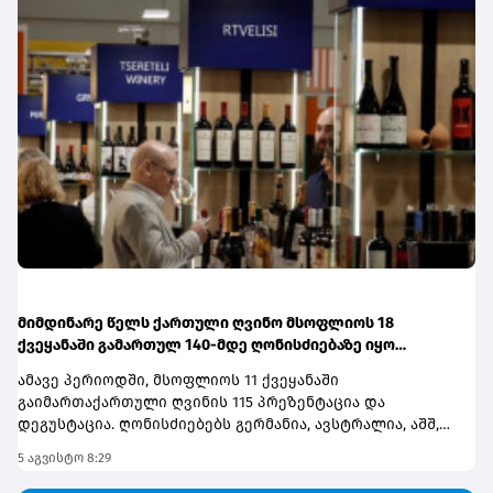
მიმდინარე წელს ქართული ღვინო მსოფლიოს 18
ქვეყანაში გამართულ 140-მდე ღონისძიებაზე იყო
წარმოდგენილი
ამავე პერიოდში, მსოფლიოს 11 ქვეყანაში
გაიმართაქართული ღვინის 115 პრეზენტაცია და
დეგუსტაცია. ღონისძიებებს გერმანია, ავსტრალია, აშშ,
თურქეთი, ნორვეგია, საფრანგეთი, ბელგია, შვეიცარია,
5 აგვისტო 8:29
სამხრეთკორეა, პოლონეთი და დიდი
ბრიტანეთიმასპინძლობდნენ.ადგილობრივ ბაზარზე