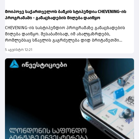
მოიპოვე საქართველოს ბანკის სტიპენდია CHEVENING-ის
პროგრამაში - განაცხადების მიღება დაიწყო
CHEVENING-ის სასტიპენდიო პროგრამაზე განაცხადების
მიღება დაიწყო. შესაბამისად, იმ ახალგაზრდებს,
რომლებსაც სწავლის გაგრძელება დიდ ბრიტანეთში
სურთ, აქვთ შესაძლებლობა, შეავსონ განაცხადი,
5 აგვისტო 12:21
გახდნენ საქართველოს ბანკის სტიპენდიატები და
ისწავლონ სასურველ უნივერსიტეტში სრული
დაფინანსებით.დიდ ბრიტანეთში სწავლის მსურველებმა,
6 ოქტომბრამდე უნდა შეავსონ განაცხადი
ბმულზე.აღსანიშნავია ისიც, რომ საქართველოს ბანკის
სტიპენდია ფარავს როგორც ერთწლიან სამაგისტრო
საფეხურზე სწავლის, ასევე მასთან დაკავშირებულ
ყველა აუცილებელ ხარჯს.პროგრამის ფარგლებში უკვე
გამოვლინდა საქართველოს ბანკის 30-ზე მეტი
სტიპენდიატი და მათი რაოდენობა კი ყოველწლიურად
იზრდება.შეგახსენებთ, რომ საქართველოს ბანკი უკვე 10
წელზე მეტია CHEVENING-ის სასტიპენდიო პროგრამის
პარტნიორია. საქართველოს ბანკის მიერ
განხორციელებული საგანმანათლებლო პროგრამების