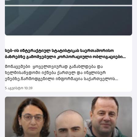
კიდევ უფრო გაფართოვდა.ლონდონის საფონდო ბირჟის
დამატება კიდევ ერთი ნაბიჯია თიბისის მიზნისკენ –
ინვესტირების პროცესი მომხმარებლისთვის უფრო
მარტივი, სწრაფი და ხელმისაწვდომი
გახადოს.აღმოაჩინეთ ლონდონის საფონდო ბირჟა
პირდაპირმობაილბანკში:
https://app.tbcbank.ge/YiId/vmpjqmpcგაითვალისწინეთ, ეს
არ არის ფინანსური რჩევა.
სებ-ის ინტერაქტიულ სტატისტიკას საერთაშორისო
ბაზრებზე გამოშვებული კორპორაციული ობლიგაციების
რეპორტი დაემატა
მონაცემები ყოველთვიურად განახლდება და
ხელმისაწვდომი იქნება ქართულ და ინგლისურ
ენებზე.წარმოდგენილი ინფორმაცია საქართველოს
ფასიანი ქაღალდების ბაზრის შესწავლისა და ანალიზის
5 აგვისტო 10:39
პროცესში მნიშვნელოვან დახმარებას გაუწევს
კაპიტალის ბაზრის მონაწილეებს - ემიტენტებს,
საბროკერო კომპანიებს და ინვესტორებს. ასევე
ანალიტიკოსებს, სტუდენტებს, მკვლევარებსა და სხვა
დაინტერესებულ პირებს.ამჟამად, ინტერაქტიული
სტატისტიკა მოიცავს ობლიგაციების ბაზრის შემდეგ
სეგმენტებს: საქართველოს ობლიგაციების ბაზარზე
საჯარო შეთავაზების გზით გამოშვებული