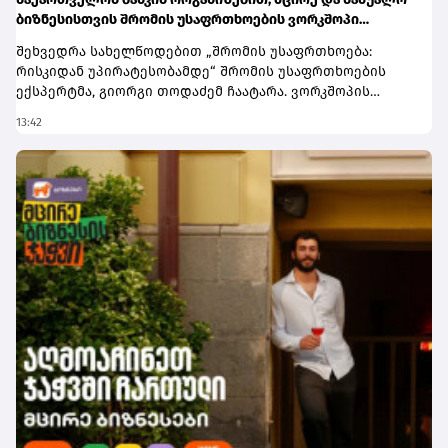
ბიზნესისთვის შრომის უსაფრთხოების ვორკშოპი
გაიმართა
შეხვედრა სახელწოდებით „შრომის უსაფრთხოება:
რისკიდან უპირატესობამდე“ შრომის უსაფრთხოების
ექსპერტმა, გიორგი თოდაძემ ჩაატარა. ვორკშოპის
ფარგლებში მონაწილეებმა მიიღეს პრაქტიკული ცოდნა
13:42
იმის შესახებ, თუ როგორ იქცევა უსაფრთხოების
სტანდარტების დანერგვა ბიზნესის მდგრადი
განვითარების, ფინანსური სტაბილურობისა და
რეპუტაციის გაძლიერების ინსტრუმენტად.ღონისძიებაზე
განხილული იყო ისეთი მნიშვნელოვანი საკითხები,
როგორიცაა უსაფრთხოების ეკონომიკა და ინვესტიციის
უკუგება (ROI); როგორ გადაიქცეს უსაფრთხოება ბიზნესის
სტრატეგიულ უპირატესობად; თანამშრომელთა
რესურსების მართვა; ლიდერის როლი უსაფრთხოების
კულტურის ჩამოყალიბებაში და ნდობაზე დაფუძნებული
სამუშაო გარემოს შექმნა.მონაწილეებმა ასევე მიიღეს
პრაქტიკული რეკომენდაციები კრიზისების მართვისა და
ბიზნესის უწყვეტობის დაგეგმვის (BCP) მიმართულებით -
როგორ მოემზადონ კომპანიები ფორსმაჟორული
სიტუაციებისთვის და შეამცირონ შესაძლო ფინანსური
თუ ოპერაციული რისკები.„საქართველოს ბანკი მცირე და