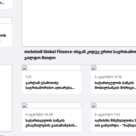
ი
ლოს
ხე...
თიბისიმ Global Finance-ისგან კიდევ ერთი საერთაშ
ჯილდო მიიღო
5 აგვისტო 7:58
7:23
6 აგვისტო 14:18
ვარლამ ებანოიძე:
საქართველოს ბანკის
საერთაშორისო აღიარება
მობილბანკის მორიგი
სებ-ს ფინანსური
განახლება - ახალი
ინოვაციების ავა...
შესაძლებლობები...
6 აგვისტო 10:18
6 აგვისტო 7:43
საქართველოს ბანკის
ივნისში მშენებლობა 3
გზავნილების გათამაშების
ით გაძვირდა - "საქსტ
მეორე კვირის
გამარჯვებულები...