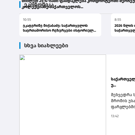
მიიღეთ 25%-იანი ფასდაკლება კომფორტერში შერჩე
ეკონომიკა
კოლექციაზე საქართველოს...
10:55
8:55
10:06
ეკატერინე მიქაბაძე: საქართველოს
2026 წლის
საერთაშორისო რეზერვები ისტორიულ
საქართვე
მაქსიმ...
რეზერ...
სხვა სიახლეები
საქართველ
უ...
შეხვედრა 
შრომის უს
ფარგლებში
როგორ იქც
13:42
განვითარე
ინსტრუმენ
საკითხები