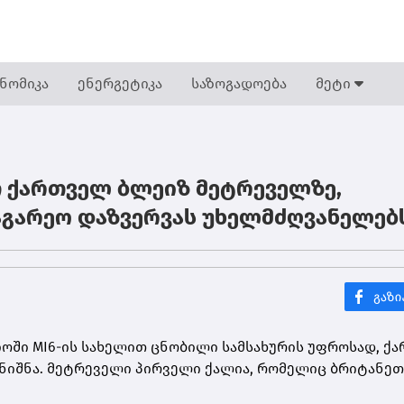
ნომიკა
ენერგეტიკა
საზოგადოება
მეტი
 ქართველ ბლეიზ მეტრეველზე,
გარეო დაზვერვას უხელმძღვანელებ
ო­ში MI6-ის სა­ხე­ლით ცნო­ბი­ლი სამ­სა­ხუ­რის უფ­რო­სად, ქა
ნიშ­ნა. მეტ­რე­ვე­ლი პირ­ვე­ლი ქა­ლია, რო­მე­ლიც ბრი­ტა­ნე­თ