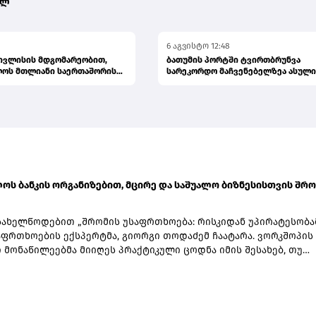
ულ
6 აგვისტო 12:48
 ივლისის მდგომარეობით,
ბათუმის პორტში ტვირთბრუნვა
ლოს მთლიანი საერთაშორისო
სარეკორდო მაჩვენებელზეა ასული
პრემიერი
ოს ბანკის ორგანიზებით, მცირე და საშუალო ბიზნესისთვის შრო
სახელწოდებით „შრომის უსაფრთხოება: რისკიდან უპირატესობა
აფრთხოების ექსპერტმა, გიორგი თოდაძემ ჩაატარა. ვორკშოპის
 მონაწილეებმა მიიღეს პრაქტიკული ცოდნა იმის შესახებ, თუ
ევა უსაფრთხოების სტანდარტების დანერგვა ბიზნესის მდგრად
ბის, ფინანსური სტაბილურობისა და რეპუტაციის გაძლიერების
ტად.ღონისძიებაზე განხილული იყო ისეთი მნიშვნელოვანი
, როგორიცაა უსაფრთხოების ეკონომიკა და ინვესტიციის უკუგებ