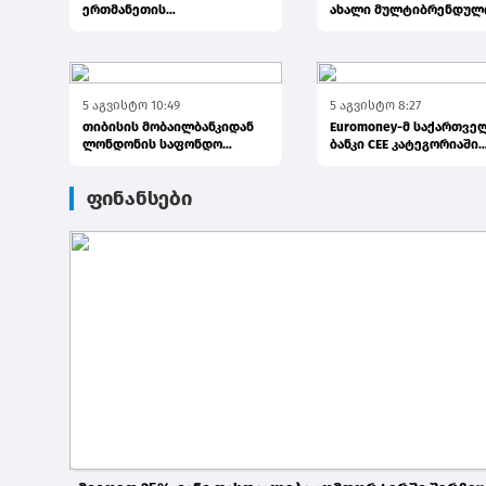
ერთმანეთის
ახალი მულტიბრენდულ
მხარდასაჭერად | მცირე
სივრცე გაიხსნა
ბიზნესის ჯაჭვი...
5 აგვისტო 10:49
5 აგვისტო 8:27
თიბისის მობაილბანკიდან
Euromoney-მ საქართვე
ლონდონის საფონდო
ბანკი CEE კატეგორიაში
ბირჟაზე ინვესტირება უკვე
საუკეთესო ბანკად დაასა
ელემე...
ფინანსები