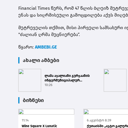
Financial Times წერს, რომ 47 წლის ბლე­იზ მეტ­რე­ვ
ენას და სიღ­რმი­სე­უ­ლი გა­მოც­დი­ლე­ბა აქვს მი­ღ
მეტ­რე­ვე­ლის თქმით, მისი პირ­ვე­ლი სამ­სა­ხუ­რი იყ
"ძა­ლი­ან ღრმა მეც­ნი­ე­რე­ბა“.
წყარო:
AMBEBI.GE
ახალი ამბები
ლაშა ავალიანი გურჯაანის
ინტერმუნიციპალურ
თავშესაფარში ძაღლების
10:26
ჰიპერპო...
ბიზნესი
11:14
6 აგვისტო 8:39
Wine Square X Lunatic
ქუთაისში „ავტო გალერ