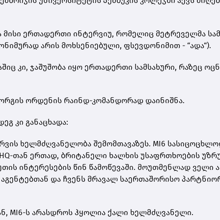
ემ­ბრი­ჯის უნი­ვერ­სი­ტე­ტის პემ­ბუ­კის კო­ლე­ჯში აქვს მი­ღე­
ბა მისი ერ­თა­დერ­თი ინ­ტერ­ვიუ, რო­მე­ლიც მეტ­რე­ველ­მა სა
ო­ნი­მუ­რად არის მოხ­სე­ნი­ე­ბუ­ლი, ფსევ­დო­ნი­მით - “ადა“).
ა­შიც კი, ჯა­შუ­შო­ბა იყო ერ­თა­დერ­თი სამ­სა­ხუ­რი, რა­ზეც ოც­
ორ­გის ორ­დე­ნის რა­ინდ-კო­მან­დო­რად და­ი­ნიშ­ნა.
დეგ კი გა­ნა­ცხა­და:
რ­ვის ხელ­მძღვა­ნე­ლო­ბა შე­მომ­თა­ვა­ზეს. MI6 სა­სი­ცო­ცხლ
HQ-თან ერ­თად, ბრი­ტა­ნე­ლი ხალ­ხის უსაფრ­თხო­ე­ბის უზ­რ
თის ინ­ტე­რე­სე­ბის წინ წა­მო­წე­ვა­ში. მო­უთ­მენ­ლად ველი ა
ნ, აგენ­ტებ­თან და ჩვენს მრა­ვალ სა­ერ­თა­შო­რი­სო პარტნი­ო
­დან, MI6-ს არას­დროს ჰყო­ლია ქალი ხელ­მძღვა­ნე­ლი.