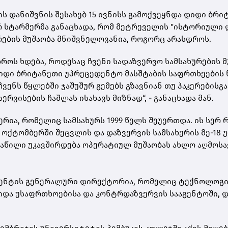
ს და­ნიშ­ვნის შე­სა­ხებ 15 ივ­ნისს გა­მოქ­ვეყ­ნდა დიდი ბრი­ტ
 სტარ­მერმა გა­ნა­ცხა­და, რომ მეტ­რე­ვე­ლის "ის­ტო­რი­უ­ლი 
რე­ბის მუ­შა­ო­ბა მნიშ­ვნე­ლო­ვა­ნია, რო­გორც არას­დროს.
ოს ხდე­ბა, რო­დე­საც ჩვე­ნი სა­დაზ­ვერ­ვო სამ­სა­ხუ­რე­ბის მუ
დი ბრი­ტა­ნე­თი უპ­რე­ცე­დენ­ტო მას­შტა­ბის საფრ­თხე­ე­ბის წ
 ჩვენს წყლებ­ში ჯა­შუ­შურ გე­მებს გზავ­ნი­ან თუ ჰა­კე­რე­ბის­გ
სერ­ვი­სე­ბის ჩაშ­ლას ისა­ხავს მიზ­ნად“, - გა­ნა­ცხა­და მან.
ე­რია, რო­მე­ლიც სამ­სა­ხურს 1999 წელს შე­უ­ერ­თდა. ის სერ 
 ოქ­ტომ­ბერ­ში შეც­ვლის და დაზ­ვერ­ვის სამ­სა­ხუ­რის მე-18 
ა­წი­ლი უკავ­შირ­დე­ბა ოპე­რა­ტი­ულ მუ­შა­ო­ბას ახლო აღ­მო­სა
ენ­ტის გე­ნე­რა­ლუ­რი დი­რექ­ტო­რია, რო­მე­ლიც ტექ­ნო­ლო­გი­
ი შიდა უსაფრ­თხო­ე­ბი­სა და კონ­ტრდაზ­ვერ­ვის სა­ა­გენ­ტო­ში, 