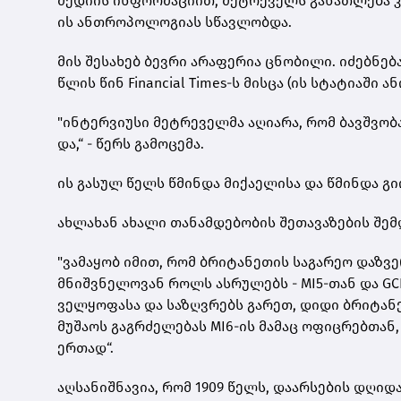
მე­დი­ის ინ­ფორ­მა­ცი­ით, მეტ­რე­ველს გა­ნათ­ლე­ბა კ
ის ან­თრო­პო­ლო­გი­ას სწავ­ლობ­და.
მის შე­სა­ხებ ბევ­რი არა­ფე­რია ცნო­ბი­ლი. იძებ­ნე­
წლის წინ Financial Times-ს მის­ცა (ის სტა­ტი­ა­ში ან
"ინ­ტერ­ვი­უ­სი მეტ­რე­ველ­მა აღი­ა­რა, რომ ბავ­შვო­ბ
და,“ - წერს გა­მო­ცე­მა.
ის გა­სულ წელს წმინ­და მი­ქა­ე­ლი­სა და წმინ­და გი­
ახ­ლა­ხან ახა­ლი თა­ნამ­დე­ბო­ბის შე­თა­ვა­ზე­ბის შემ­
"ვა­მა­ყობ იმით, რომ ბრი­ტა­ნე­თის სა­გა­რეო დაზ­ვე
მნიშ­ვნე­ლო­ვან როლს ას­რუ­ლებს - MI5-თან და GC
ველ­ყო­ფა­სა და სა­ზღვრებს გა­რეთ, დიდი ბრი­ტა­ნე­
მუ­შა­ოს გაგ­რძე­ლე­ბას MI6-ის მა­მაც ოფიც­რებ­თა
ერ­თად“.
აღ­სა­ნიშ­ნა­ვია, რომ 1909 წელს, და­არ­სე­ბის დღი