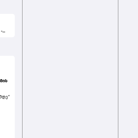
 -
მის
მდე“
ი
ა