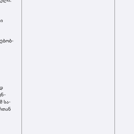
ბუ­ლი.
მი
ნე­ბობ­
ოდ
უნ­
მ სა­
რ­თან