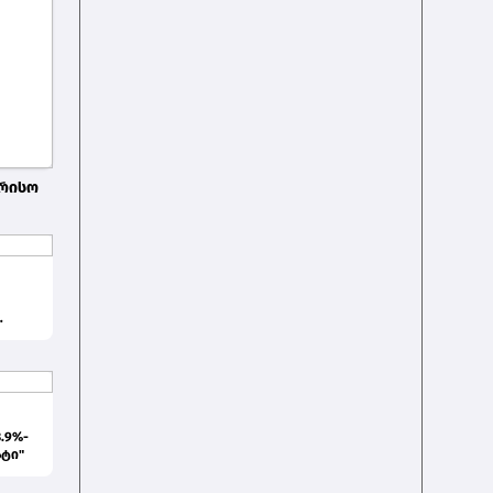
ორისო
.9%-
ატი"