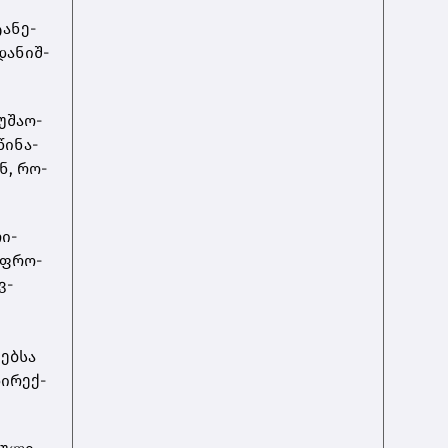
ა­ნე­
და­ნიშ­
­შა­ო­
ი­ნა­
ან, რო­
რი­
უფ­რო­
ვ­
ებ­სა
დი­რექ­