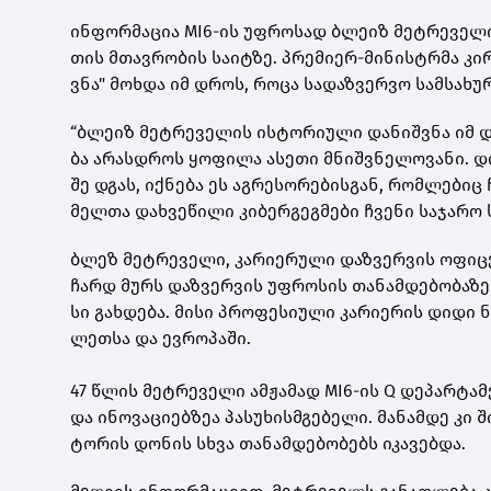
ინ­ფორ­მა­ცია MI6-ის უფ­რო­სად ბლე­იზ მეტ­რე­ვე­ლი
თის მთავ­რო­ბის სა­იტ­ზე. პრე­მი­ერ-მი­ნის­ტრმა კირ
ვნა" მოხ­და იმ დროს, როცა სა­დაზ­ვერ­ვო სამ­სა­ხუ­
“ბლე­იზ მეტ­რე­ვე­ლის ის­ტო­რი­უ­ლი და­ნიშ­ვნა იმ დრ
ბა არას­დროს ყო­ფი­ლა ასე­თი მნიშ­ვნე­ლო­ვა­ნი. დი
შე დგას, იქ­ნე­ბა ეს აგ­რე­სო­რე­ბის­გან, რომ­ლე­ბიც
მელ­თა დახ­ვე­წი­ლი კი­ბერ­გეგ­მე­ბი ჩვე­ნი სა­ჯა­რო 
ბლეზ მეტ­რე­ვე­ლი, კა­რი­ე­რუ­ლი დაზ­ვერ­ვის ოფი­ც
ჩარდ მურს დაზ­ვერ­ვის უფ­რო­სის თა­ნამ­დე­ბო­ბა­ზე
სი გახ­დე­ბა. მისი პრო­ფე­სი­უ­ლი კა­რი­ე­რის დიდი ნ
ლეთ­სა და ევ­რო­პა­ში.
47 წლის მეტ­რე­ვე­ლი ამ­ჟა­მად MI6-ის Q დე­პარ­ტა­მ
და ინო­ვა­ცი­ებ­ზეა პა­სუ­ხის­მგე­ბე­ლი. მა­ნამ­დე კ
ტო­რის დო­ნის სხვა თა­ნამ­დე­ბო­ბებს იკა­ვებ­და.