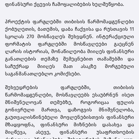
ფინანსური
ქცევის
ჩამოყალიბების
ხელშეწყობა
.
პროექტის
ფარგლებში
თიბისის
წარმომადგენლები
ქობულეთის
,
ბათუმის
,
დაბა
ჩაქვისა
და
რუსთავის
11
სკოლას
270 მოსწავლეს შეხვდნენ.
ინტერაქ
ც
იული
ფორმატის
ფარგლებში
მოსწავლეები
გაეცნენ
ლარის
ისტორიას
,
მონაწილეობა
მიიღეს
ფინანსური
განათლების
თემაზე
შემეცნებით
თამაშებში
და
საჩუქრად
მიიღეს
მათ
ასაკზე
მორგებული
საგანმანათლებლო
კომიქსები
.
შეხვედრების
ფარგლებში
,
თიბისის
წარმომადგენლებ
ი,
მოსწავლეებს
ესაუბრ
ნენ
ისეთ
მნიშვნელოვან
თემებზე
,
როგორიცაა
ფულის
გონივრული
მართვა
,
დაზოგვის
მნიშვნელობა
,
გაუთვალისწინებელი
მოვლენებისთვის
ფინანსური
მზადყოფნა
,
ფინანსური
მიზნების
დასახვა
და
მიღწევა
,
ასევე
,
ფინანსური
უსაფრთხოების