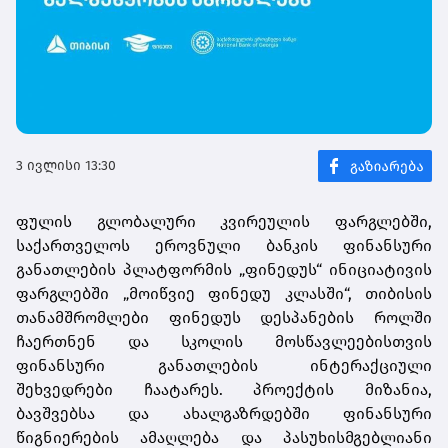
3 ივლისი 13:30
ფულის
გლობალური
კვირეულის
ფარგლებში
,
საქართველოს
ეროვნული
ბანკის
ფინანსური
განათლების
პლატფორმის
„
ფინედუს
“
ინიციატივ
ის
ფარგლებში
„
მოიწვიე
ფინედუ
კლასში
“,
თიბისის
თანამშრომლები
ფინედუს
დესპანების
როლში
ჩაერთნენ
და
სკოლის
მოსწავლეებისთვის
ფინანსური
განათლების
ინტერაქ
ც
იული
შეხვედრები
ჩაატარეს.
პროექტის
მიზანია
,
ბავშვებსა
და
ახალგაზრდებში
ფინანსური
წიგნიერების
ამაღლება
და
პასუხისმგებლ
იანი