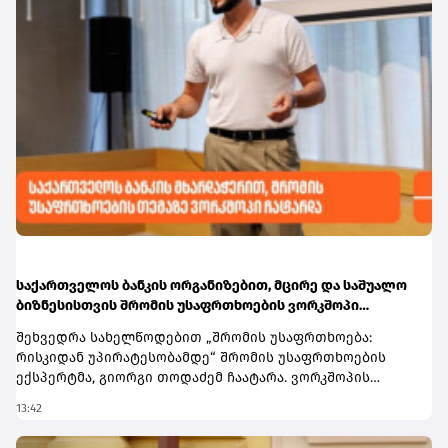
საქართველოს ბანკის ორგანიზებით, მცირე და საშუალო
ბიზნესისთვის შრომის უსაფრთხოების ვორკშოპი
გაიმართა
შეხვედრა სახელწოდებით „შრომის უსაფრთხოება:
რისკიდან უპირატესობამდე“ შრომის უსაფრთხოების
ექსპერტმა, გიორგი თოდაძემ ჩაატარა. ვორკშოპის
ფარგლებში მონაწილეებმა მიიღეს პრაქტიკული ცოდნა
13:42
იმის შესახებ, თუ როგორ იქცევა უსაფრთხოების
სტანდარტების დანერგვა ბიზნესის მდგრადი