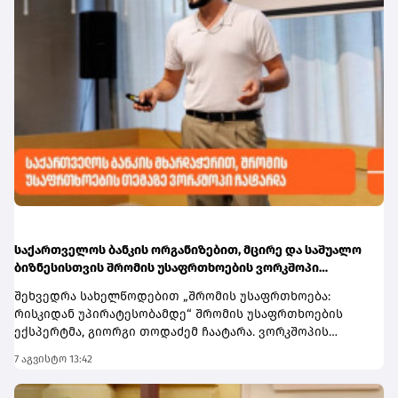
სექტემბრიდან ავტომატურად
მაკროპრუდენციული და საზედამხედველო პოლიტიკა
გააქტიურდება.ინფორმაციისთვის, ქუთაისის უმაღლეს
მნიშვნელოვან როლს ასრულებს ფინანსური
სასწავლებლებში წელს ჩარიცხული სტუდენტები
სტაბილურობის განმტკიცებაში, საბანკო სექტორის
შეღავათიანი ტარიფით სარგებლობას სტუდენტური
მდგრადობის გაძლიერებასა და ფინანსური
სტატუსის გააქტიურებისთანავე
დოლარიზაციის შემდგომ შემცირებაში. სარეიტინგო
შეძლებენ.მომხმარებლებს, რომლებსაც საქართველოს
სააგენტოს შეფასებით, საქართველოს საბანკო
ბანკის sCool Card ან Student Card ჯერ არ აქვთ, მისი
რეგულირების ჩარჩო ფართოდ შეესაბამება
შეკვეთა, ონლაინ, მარტივად, რამდენიმე წამში
საერთაშორისო სტანდარტებს.
მობილბანკიდანდა sCoolApp-დან არის
შესაძლებელი.დამატებითი ინფორმაციის მისაღებად
ეწვიეთ ბმულს.
საქართველოს ბანკის ორგანიზებით, მცირე და საშუალო
ბიზნესისთვის შრომის უსაფრთხოების ვორკშოპი
გაიმართა
შეხვედრა სახელწოდებით „შრომის უსაფრთხოება:
რისკიდან უპირატესობამდე“ შრომის უსაფრთხოების
ექსპერტმა, გიორგი თოდაძემ ჩაატარა. ვორკშოპის
ფარგლებში მონაწილეებმა მიიღეს პრაქტიკული ცოდნა
7 აგვისტო 13:42
იმის შესახებ, თუ როგორ იქცევა უსაფრთხოების
სტანდარტების დანერგვა ბიზნესის მდგრადი