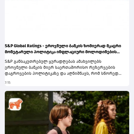
S&P Global Ratings - ეროვნული ბანკის ზომიერად მკაცრი
მონეტარული პოლიტიკა ინფლაციური მოლოდინების
სათანადო დონეზე შენარჩუნებას უწყობს ხელს
S&P განსაკუთრებულ ყურადღებას ამახვილებს
ეროვნული ბანკის მიერ საერთაშორისო რეზერვების
დაგროვების პოლიტიკაზე და აღნიშნავს, რომ სწორედ
საერთაშორისო რეზერვების განგრძობადი ზრდა
7:15
წარმოადგენს პერსპექტივის გაუმჯობესების ერთ-ერთ
მთავარ ფაქტორს. სააგენტოს შეფასებით, რეზერვების
ზრდამ მნიშვნელოვნად გააძლიერა ქვეყნის საგარეო
ლიკვიდობის ბუფერები და შეამცირა გარე შოკებისადმი
მოწყვლადობა.ანგარიშში აღნიშნულია, რომ რეზერვების
დაგროვებას ხელი შეუწყო ქვეყნის საგარეო პოზიციის
გაუმჯობესებამ. კერძოდ, მიმდინარე ანგარიშის
დეფიციტი, რომელიც ათწლეულის წინ მშპ-ის 10%-ს
აღემატებოდა, 2025 წელს ისტორიულ მინიმუმამდე, 2.6%-