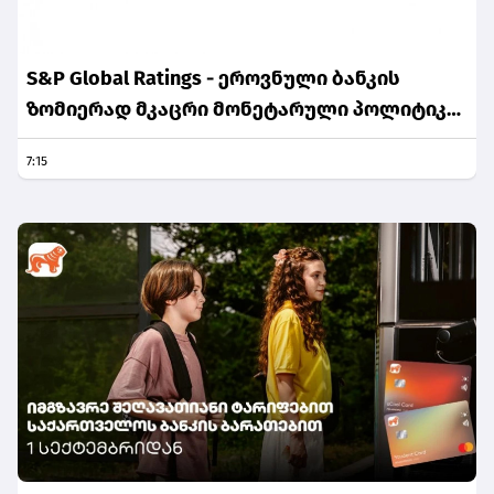
S&P Global Ratings - ეროვნული ბანკის
ზომიერად მკაცრი მონეტარული პოლიტიკა
ინფლაციური მოლოდინების სათანადო
7:15
დონეზე შენარჩუნებას უწყობს ხელს