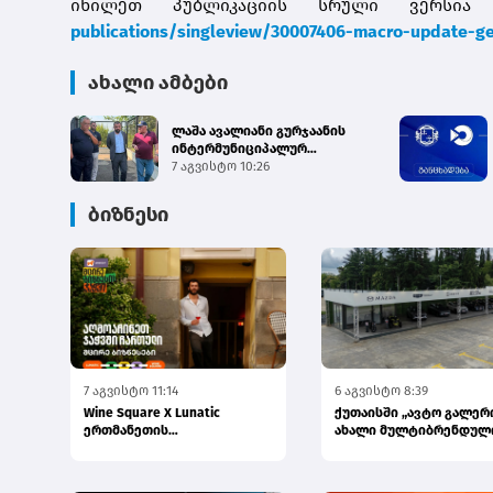
იხილეთ პუბლიკაციის სრული ვერსი
publications/singleview/30007406-macro-update-ge
ახალი ამბები
ლაშა ავალიანი გურჯაანის
ინტერმუნიციპალურ
თავშესაფარში ძაღლების
7 აგვისტო 10:26
ჰიპერპო...
ბიზნესი
7 აგვისტო 11:14
6 აგვისტო 8:39
Wine Square X Lunatic
ქუთაისში „ავტო გალერ
ერთმანეთის
ახალი მულტიბრენდულ
მხარდასაჭერად | მცირე
სივრცე გაიხსნა
ბიზნესის ჯაჭვი...