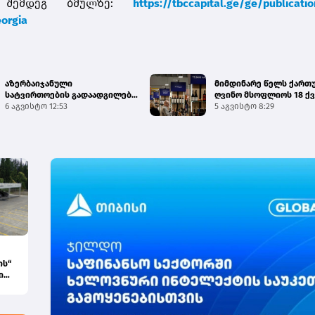
ა შემდეგ ბმულზე:
https://tbccapital.ge/ge/publicatio
orgia
აზერბაიჯანული
მიმდინარე წელს ქართ
სატვირთოების გადაადგილება
ღვინო მსოფლიოს 18 ქვ
საბაჟო გამშვებ პუნქტებზე
6 აგვისტო 12:53
გამართულ 140-მდე ღო..
5 აგვისტო 8:29
შეუფე...
ის“
ი