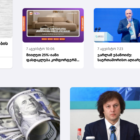
მონეტარული პოლიტი...
ქუთაის...
ების
7 აგვისტო 10:06
7 აგვისტო 7:23
მიიღეთ 25%-იანი
ვარლამ ებანოიძე:
ფასდაკლება კომფორტერში
საერთაშორისო აღიარ
შერჩეულ კოლექციაზე
სებ-ს ფინანსური
საქართველოს...
ინოვაციების ავა...