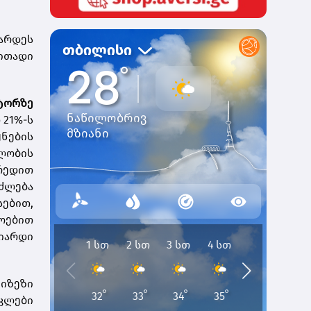
არდეს
ითადი
ტორზე
 21%-ს
ნების
ლობის
ირედით
იძლება
სებით,
ოებით
იარდი
იზეზი
აკლები