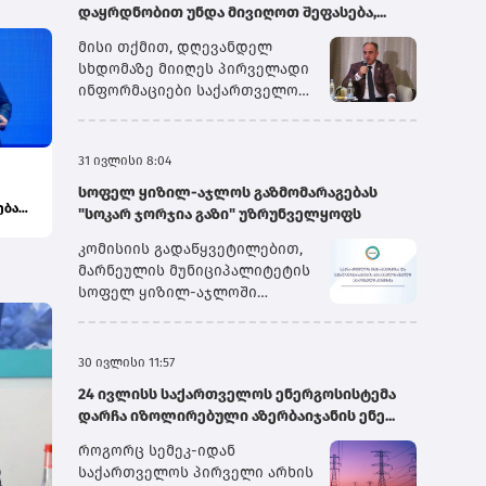
დაყრდნობით უნდა მივიღოთ შეფასება,...
მისი თქმით, დღევანდელ
სხდომაზე მიიღეს პირველადი
ინფორმაციები საქართველოს
სახელმწიფო
ელექტროსისტემიდან და სხვა
პირებიდან, თუმცა გარკვეული
31 ივლისი 8:04
ინფორმაცია ჯერ კიდევ
სოფელ ყიზილ-აჯლოს გაზმომარაგებას
დამუშავების რეჟიმშია.
ება
"სოკარ ჯორჯია გაზი" უზრუნველყოფს
„ყველაფრის თავმოყრის
შემდეგ ჩვენ შეგვეძლება,
კომისიის გადაწყვეტილებით,
გავაკეთოთ საბოლოო
მარნეულის მუნიციპალიტეტის
დასკვნები. წინასწარი
სოფელ ყიზილ-აჯლოში
შეფასებით, მეორე სისტემური
არსებული ბუნებრივი გაზის
ავარიის გამომწვევი მიზეზი
აბონენტების უწყვეტი და
იყო „იმერეთის“ მაღალი
უსაფრთხო მომარაგების
30 ივლისი 11:57
ძაბვის გადამცემ ხაზზე
მიზნით, მიმდინარე წლის
არსებული ავარია, რომელიც
24 ივლისს საქართველოს ენერგოსისტემა
პირველი აგვისტოდან შპს
მერე უკვე გადაეცა მთელ
დარჩა იზოლირებული აზერბაიჯანის ენე...
„სოკარ ჯორჯია გაზი“
სისტემას და სისტემაში
უზრუნველყოფს ბუნებრივი
როგორც სემეკ-იდან
არსებულმა გამორთვის –
გაზის განაწილების
საქართველოს პირველი არხის
ძალიან მარტივ ენაზე რომ