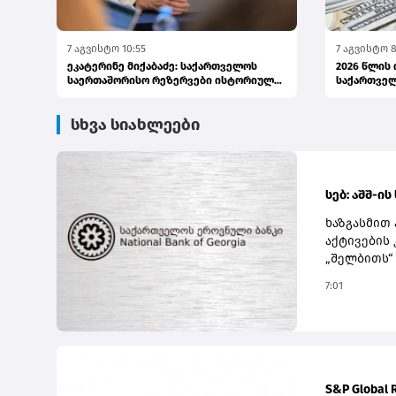
7 აგვისტო 10:55
7 აგვისტო 8
ეკატერინე მიქაბაძე: საქართველოს
2026 წლის
საერთაშორისო რეზერვები ისტორიულ
საქართვე
მაქსიმ...
რეზერ...
სხვა სიახლეები
სებ: აშშ-ი
ხაზგასმით 
აქტივების 
„შელბითს“ 
რეგისტრაც
7:01
და შესაბა
სუბიექტს.ა
კომპანიას
აღვნიშნავ
აწესებს ბ
წარმოადგე
S&P Global