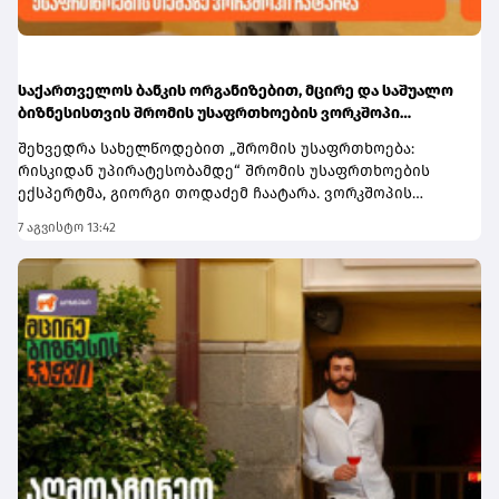
ეწვიეთ ბმულს.
საქართველოს ბანკის ორგანიზებით, მცირე და საშუალო
ბიზნესისთვის შრომის უსაფრთხოების ვორკშოპი
გაიმართა
შეხვედრა სახელწოდებით „შრომის უსაფრთხოება:
რისკიდან უპირატესობამდე“ შრომის უსაფრთხოების
ექსპერტმა, გიორგი თოდაძემ ჩაატარა. ვორკშოპის
ფარგლებში მონაწილეებმა მიიღეს პრაქტიკული ცოდნა
7 აგვისტო 13:42
იმის შესახებ, თუ როგორ იქცევა უსაფრთხოების
სტანდარტების დანერგვა ბიზნესის მდგრადი
განვითარების, ფინანსური სტაბილურობისა და
რეპუტაციის გაძლიერების ინსტრუმენტად.ღონისძიებაზე
განხილული იყო ისეთი მნიშვნელოვანი საკითხები,
როგორიცაა უსაფრთხოების ეკონომიკა და ინვესტიციის
უკუგება (ROI); როგორ გადაიქცეს უსაფრთხოება ბიზნესის
სტრატეგიულ უპირატესობად; თანამშრომელთა
რესურსების მართვა; ლიდერის როლი უსაფრთხოების
კულტურის ჩამოყალიბებაში და ნდობაზე დაფუძნებული
სამუშაო გარემოს შექმნა.მონაწილეებმა ასევე მიიღეს
პრაქტიკული რეკომენდაციები კრიზისების მართვისა და