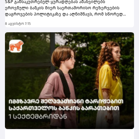
S&P განსაკუთრებულ ყურადღებას ამახვილებს
ეროვნული ბანკის მიერ საერთაშორისო რეზერვების
დაგროვების პოლიტიკაზე და აღნიშნავს, რომ სწორედ
საერთაშორისო რეზერვების განგრძობადი ზრდა
8 აგვისტო 7:15
წარმოადგენს პერსპექტივის გაუმჯობესების ერთ-ერთ
მთავარ ფაქტორს. სააგენტოს შეფასებით, რეზერვების
ზრდამ მნიშვნელოვნად გააძლიერა ქვეყნის საგარეო
ლიკვიდობის ბუფერები და შეამცირა გარე შოკებისადმი
მოწყვლადობა.ანგარიშში აღნიშნულია, რომ რეზერვების
დაგროვებას ხელი შეუწყო ქვეყნის საგარეო პოზიციის
გაუმჯობესებამ. კერძოდ, მიმდინარე ანგარიშის
დეფიციტი, რომელიც ათწლეულის წინ მშპ-ის 10%-ს
აღემატებოდა, 2025 წელს ისტორიულ მინიმუმამდე, 2.6%-
მდე, შემცირდა. ამასთან, გაგრძელდა ფინანსური
დოლარიზაციის შემცირების ტენდენცია. ამ ფაქტორებმა
კი ეროვნულ ბანკს უცხოური ვალუტის წმინდა
შესყიდვების გაგრძელების შესაძლებლობა მისცა.
შედეგად, 2026 წლის იანვარ-ივნისში წმინდა
შესყიდვებმა დაახლოებით 2.1 მილიარდი აშშ დოლარი
შეადგინა.S&P ასევე დადებითად აფასებს საქართველოს
ფისკალური და მონეტარული პოლიტიკის ჩარჩოებს და
აღნიშნავს, რომ ისინი რეგიონულ კონტექსტში
შედარებით გონივრულია, რაც ეკონომიკური პოლიტიკის