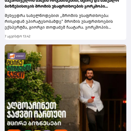
საქართველოს ბანკის ორგანიზებით, მცირე და საშუალო
ბიზნესისთვის შრომის უსაფრთხოების ვორკშოპი
გაიმართა
შეხვედრა სახელწოდებით „შრომის უსაფრთხოება:
რისკიდან უპირატესობამდე“ შრომის უსაფრთხოების
ექსპერტმა, გიორგი თოდაძემ ჩაატარა. ვორკშოპის
ფარგლებში მონაწილეებმა მიიღეს პრაქტიკული ცოდნა
7 აგვისტო 13:42
იმის შესახებ, თუ როგორ იქცევა უსაფრთხოების
სტანდარტების დანერგვა ბიზნესის მდგრადი
განვითარების, ფინანსური სტაბილურობისა და
რეპუტაციის გაძლიერების ინსტრუმენტად.ღონისძიებაზე
განხილული იყო ისეთი მნიშვნელოვანი საკითხები,
როგორიცაა უსაფრთხოების ეკონომიკა და ინვესტიციის
უკუგება (ROI); როგორ გადაიქცეს უსაფრთხოება ბიზნესის
სტრატეგიულ უპირატესობად; თანამშრომელთა
რესურსების მართვა; ლიდერის როლი უსაფრთხოების
კულტურის ჩამოყალიბებაში და ნდობაზე დაფუძნებული
სამუშაო გარემოს შექმნა.მონაწილეებმა ასევე მიიღეს
პრაქტიკული რეკომენდაციები კრიზისების მართვისა და
ბიზნესის უწყვეტობის დაგეგმვის (BCP) მიმართულებით -
როგორ მოემზადონ კომპანიები ფორსმაჟორული
სიტუაციებისთვის და შეამცირონ შესაძლო ფინანსური
თუ ოპერაციული რისკები.„საქართველოს ბანკი მცირე და